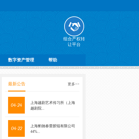
组合产权转
让平台
数字资产管理
帮助
最新公告
更多>>
上海越剧艺术传习所（上海
04-24
越剧院...
上海豹驰春蕾胶辊有限公司
04-22
44%...