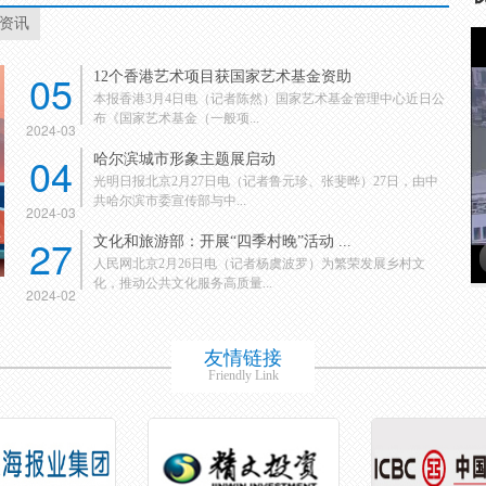
资讯
05
12个香港艺术项目获国家艺术基金资助
本报香港3月4日电（记者陈然）国家艺术基金管理中心近日公
布《国家艺术基金（一般项...
2024-03
04
哈尔滨城市形象主题展启动
光明日报北京2月27日电（记者鲁元珍、张斐晔）27日，由中
共哈尔滨市委宣传部与中...
2024-03
27
文化和旅游部：开展“四季村晚”活动 ...
人民网北京2月26日电（记者杨虞波罗）为繁荣发展乡村文
化，推动公共文化服务高质量...
2024-02
友情链接
Friendly Link