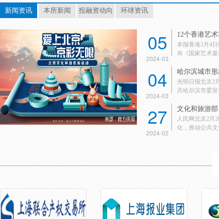
新闻资讯
本所新闻
投融资动向
环球资讯
05
12个香港艺
本报香港3月4
布《国家艺术基金
2024-03
04
哈尔滨城市形
光明日报北京2
共哈尔滨市委宣传
2024-03
27
文化和旅游部：
人民网北京2月
化，推动公共文化
2024-02