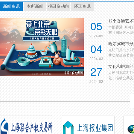
新闻资讯
本所新闻
投融资动向
环球资讯
05
12个香港艺
本报香港3月4
布《国家艺术基金
2024-03
04
哈尔滨城市形
光明日报北京2
共哈尔滨市委宣传
2024-03
27
文化和旅游部：
人民网北京2月
化，推动公共文化
2024-02