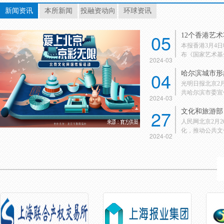
新闻资讯
本所新闻
投融资动向
环球资讯
05
12个香港艺
本报香港3月4
布《国家艺术基金
2024-03
04
哈尔滨城市形
光明日报北京2
共哈尔滨市委宣传
2024-03
27
文化和旅游部：
人民网北京2月
化，推动公共文化
2024-02