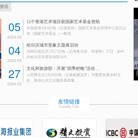
资讯
05
12个香港艺术项目获国家艺术基金资助
本报香港3月4日电（记者陈然）国家艺术基金管理中心近日公
布《国家艺术基金（一般项...
2024-03
04
哈尔滨城市形象主题展启动
光明日报北京2月27日电（记者鲁元珍、张斐晔）27日，由中
共哈尔滨市委宣传部与中...
2024-03
27
文化和旅游部：开展“四季村晚”活动 ...
人民网北京2月26日电（记者杨虞波罗）为繁荣发展乡村文
化，推动公共文化服务高质量...
2024-02
友情链接
Friendly Link