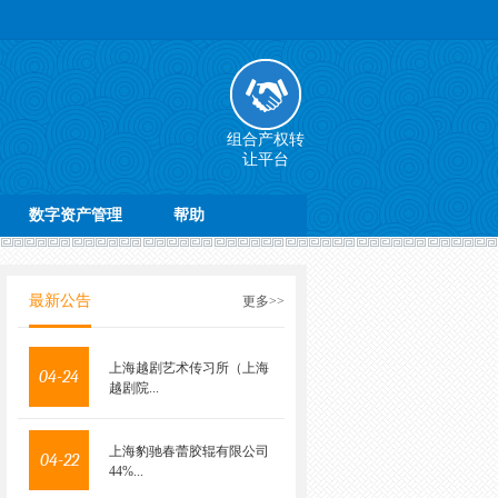
组合产权转
让平台
数字资产管理
帮助
最新公告
更多>>
上海越剧艺术传习所（上海
04-24
越剧院...
上海豹驰春蕾胶辊有限公司
04-22
44%...