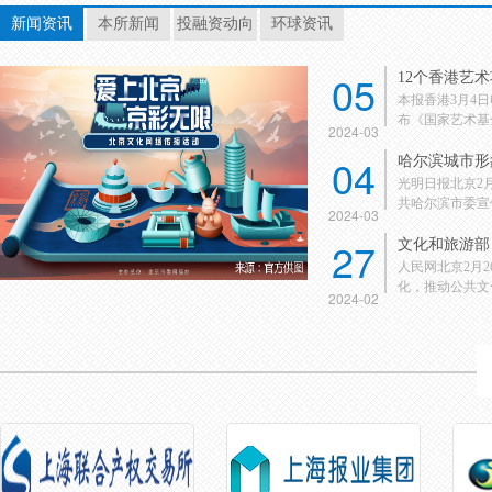
新闻资讯
本所新闻
投融资动向
环球资讯
05
12个香港艺
本报香港3月4
布《国家艺术基金
2024-03
04
哈尔滨城市形
光明日报北京2
共哈尔滨市委宣传
2024-03
27
文化和旅游部：
人民网北京2月
化，推动公共文化
2024-02