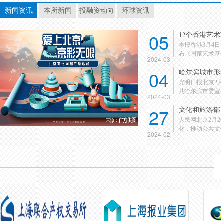
新闻资讯
本所新闻
投融资动向
环球资讯
05
12个香港艺
本报香港3月4
布《国家艺术基金
2024-03
04
哈尔滨城市形
光明日报北京2
共哈尔滨市委宣传
2024-03
27
文化和旅游部：
人民网北京2月
化，推动公共文化
2024-02