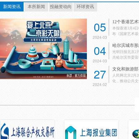
新闻资讯
本所新闻
投融资动向
环球资讯
05
12个香港艺
本报香港3月4
布《国家艺术基金
2024-03
04
哈尔滨城市形
光明日报北京2
共哈尔滨市委宣传
2024-03
27
文化和旅游部：
人民网北京2月
化，推动公共文化
2024-02