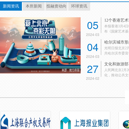
新闻资讯
本所新闻
投融资动向
环球资讯
05
12个香港艺
本报香港3月4
布《国家艺术基金
2024-03
04
哈尔滨城市形
光明日报北京2
共哈尔滨市委宣传
2024-03
27
文化和旅游部：
人民网北京2月
化，推动公共文化
2024-02