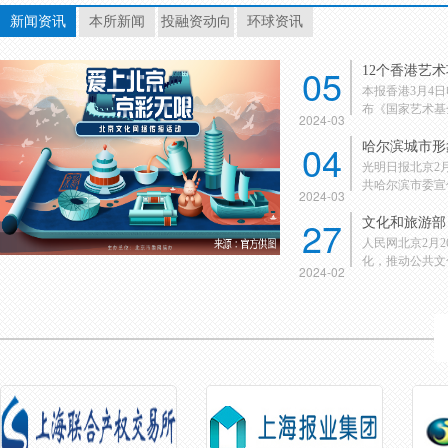
新闻资讯
本所新闻
投融资动向
环球资讯
05
12个香港艺
本报香港3月4
布《国家艺术基金
2024-03
04
哈尔滨城市形
光明日报北京2
共哈尔滨市委宣传
2024-03
27
文化和旅游部：
人民网北京2月
化，推动公共文化
2024-02