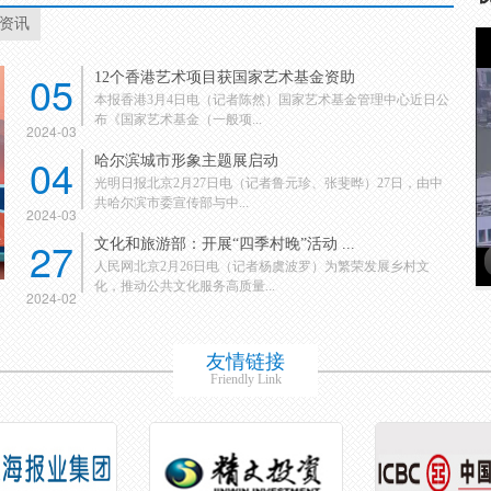
资讯
05
12个香港艺术项目获国家艺术基金资助
本报香港3月4日电（记者陈然）国家艺术基金管理中心近日公
布《国家艺术基金（一般项...
2024-03
04
哈尔滨城市形象主题展启动
光明日报北京2月27日电（记者鲁元珍、张斐晔）27日，由中
共哈尔滨市委宣传部与中...
2024-03
27
文化和旅游部：开展“四季村晚”活动 ...
人民网北京2月26日电（记者杨虞波罗）为繁荣发展乡村文
化，推动公共文化服务高质量...
2024-02
友情链接
Friendly Link