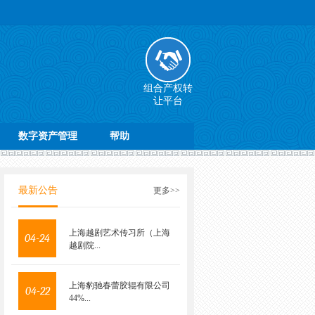
组合产权转
让平台
数字资产管理
帮助
最新公告
更多>>
上海越剧艺术传习所（上海
04-24
越剧院...
上海豹驰春蕾胶辊有限公司
04-22
44%...