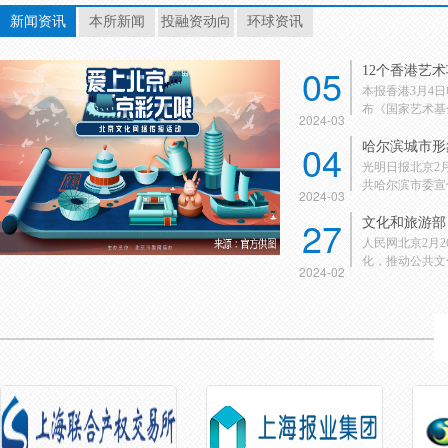
新闻资讯
本所新闻
投融资动向
环球资讯
05
12个香港艺
本报香港3月4
布《国家艺术基金
2024-03
04
哈尔滨城市形
光明日报北京2
共哈尔滨市委宣传
2024-03
27
文化和旅游部：
人民网北京2月
化，推动公共文化
2024-02