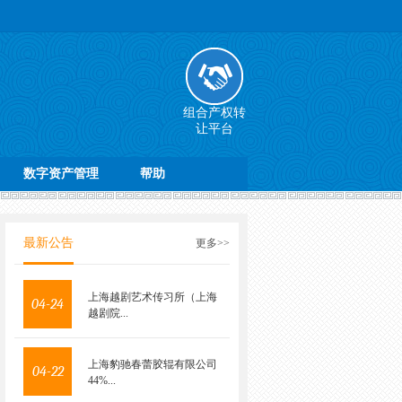
组合产权转
让平台
数字资产管理
帮助
最新公告
更多>>
上海越剧艺术传习所（上海
04-24
越剧院...
上海豹驰春蕾胶辊有限公司
04-22
44%...