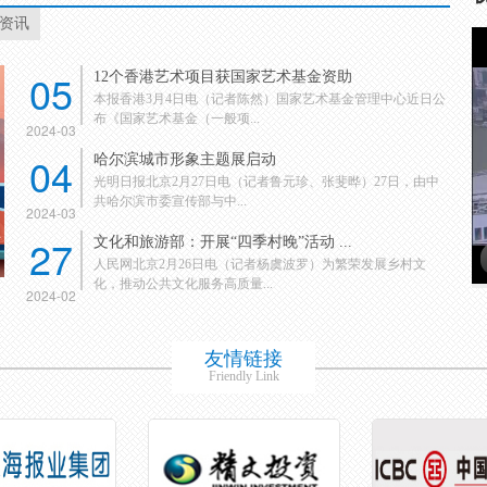
资讯
05
12个香港艺术项目获国家艺术基金资助
本报香港3月4日电（记者陈然）国家艺术基金管理中心近日公
布《国家艺术基金（一般项...
2024-03
04
哈尔滨城市形象主题展启动
光明日报北京2月27日电（记者鲁元珍、张斐晔）27日，由中
共哈尔滨市委宣传部与中...
2024-03
27
文化和旅游部：开展“四季村晚”活动 ...
人民网北京2月26日电（记者杨虞波罗）为繁荣发展乡村文
化，推动公共文化服务高质量...
2024-02
友情链接
Friendly Link