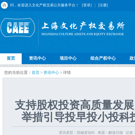
HI，欢迎进入文化产权交易公共服务平台！
[登录]
|
[注册]
首页
资讯中心
项目中心
组合产权中心
政
您的当前位置：
首页
>
资讯中心
> 详情
支持股权投资高质量发展 
举措引导投早投小投科
资讯类型：投融资动向 来源：解放日报 记者：刘惠宇 发