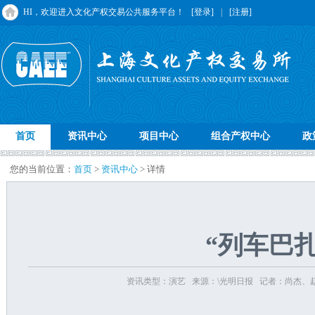
HI，欢迎进入文化产权交易公共服务平台！
[登录]
|
[注册]
首页
资讯中心
项目中心
组合产权中心
政
您的当前位置：
首页
>
资讯中心
> 详情
“列车巴
资讯类型：演艺 来源：\光明日报 记者：尚杰、赵明昊/吴奇