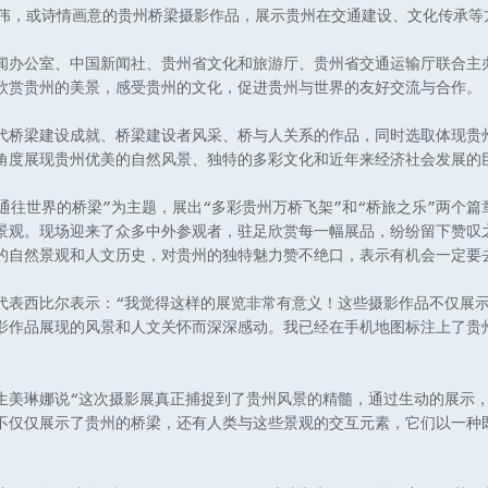
雄伟，或诗情画意的贵州桥梁摄影作品，展示贵州在交通建设、文化传承等
闻办公室、中国新闻社、贵州省文化和旅游厅、贵州省交通运输厅联合主
欣赏贵州的美景，感受贵州的文化，促进贵州与世界的友好交流与合作。
代桥梁建设成就、桥梁建设者风采、桥与人关系的作品，同时选取体现贵
角度展现贵州优美的自然风景、独特的多彩文化和近年来经济社会发展的
通往世界的桥梁”为主题，展出“多彩贵州万桥飞架”和“桥旅之乐”两个篇
景观。现场迎来了众多中外参观者，驻足欣赏每一幅展品，纷纷留下赞叹
的自然景观和人文历史，对贵州的独特魅力赞不绝口，表示有机会一定要
代表西比尔表示：“我觉得这样的展览非常有意义！这些摄影作品不仅展
影作品展现的风景和人文关怀而深深感动。我已经在手机地图标注上了贵
生美琳娜说“这次摄影展真正捕捉到了贵州风景的精髓，通过生动的展示
不仅仅展示了贵州的桥梁，还有人类与这些景观的交互元素，它们以一种