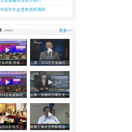
15文化金融论坛在沪举行
市副市长赵雯来我所调研
部部长雒树刚视察本所
文化产权交易所中习文化金...
更多>>
斋第十六届元宵笔会如期举行
思金融 金融想文化
推动文化产业大繁荣大发展
金融与文化对接 担保保险等创新产品潜力大
上海：2014文化金融论坛今天举行
上海：2014文化金融论坛今天举行
上海：金融动力催生文化能量
首届上海国际影视节上海文交所影视金融论坛
首届上海文交所影视金融论坛在沪举行