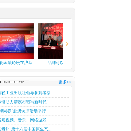
融论坛在沪举
品牌可以换钱了
上海文化产权交易所玉石
交易中...
更多>>
国轻工业出版社领导参观考察...
版链助力清溪村谱写新时代“...
四海同春”赴澳访演活动举行
盖短视频、音乐、网络游戏 ...
彩贵州·第十六届中国原生态...