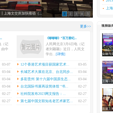
20
上海
1
2
3
4
5
文化
上海
更多>>
汲古
.
《嘭嘭嘭》“百万册纪...
文化
电（记
人民网北京3月6日电（记
研讨
，由中
者刘颖颖）近日，人民文
学出...
[详情]
.
12个香港艺术项目获...
03-07
12个香港艺术项目获国家艺术...
03-05
电在指
本报香港3月4日电（记者
03-04
长城艺术大展在北京、台北同步...
03-04
的率领
陈然）国家艺术基金管理
03-04
多彩贵州·第十六届中国原生态...
03-04
中心...
[详情]
03-04
台北国际书展再设简体馆 “书...
02-27
.
长城艺术大展在北京、...
02-27
社科院发布2023网文报告：...
02-27
7日电
中新社北京2月28日电(徐雪
晔）2
莹)黄埔情——两岸“和...
02-27
第七届中国文联知名老艺术家艺...
02-27
[详情]