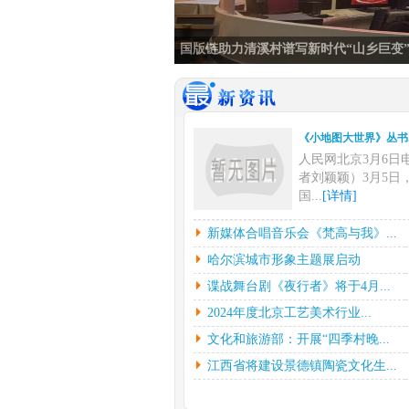
清溪村农文旅融合资源对接活动举行
《小地图大世界》丛书..
人民网北京3月6日
者刘颖颖）3月5日
国...
[详情]
新媒体合唱音乐会《梵..
新媒体合唱音乐会《梵高与我》...
中新网上海3月6日
哈尔滨城市形象主题展启动
挥彼得•迪克斯特拉
谍战舞台剧《夜行者》将于4月...
下...
[详情]
2024年度北京工艺美术行业...
哈尔滨城市形象主题展..
文化和旅游部：开展“四季村晚...
光明日报北京2月2
（记者鲁元珍、张斐
江西省将建设景德镇陶瓷文化生...
7...
[详情]