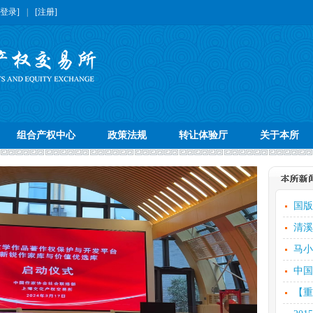
[登录]
|
[注册]
组合产权中心
政策法规
转让体验厅
关于本所
国版
清溪
马小
中国
【重