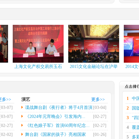
.
多彩贵州·第十六届中...
化有限
中新网伦敦2月29日电(彭
出有限
欣怡)当地时间2月27...
[详
情]
台北国际书展再设简体...
电(记者
中新社台北2月26日电第
...
[详
32届台北国际书展25日...
[详情]
.
社科院发布2023网...
上海文化产权交易所玉石
2015文化金融论坛在沪举
2014文化金
日电（记
中新网北京2月26日电(记者
交易中...
行
行
荣发展
高凯)2月26日，中国...
[详
情]
.
第七届中国文联知名老...
1
中
更多>>
演艺
更多>>
电（记者
光明日报北京2月22日电
[03-07]
谍战舞台剧《夜行者》将于4月首演
[03-04]
2
国
省景德
（记者郭超）第七届中国
文联...
[详情]
[03-07]
《2024年元宵晚会》引发海内...
[02-27]
3
“
[02-27]
《红色娘子军》首演60周年纪念...
[02-27]
4
覆
[02-02]
舞台剧《国家的孩子》亮相国家
[01-26]
5
多