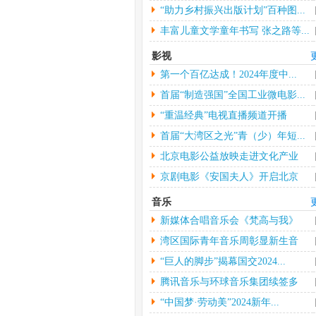
“助力乡村振兴出版计划”百种图...
丰富儿童文学童年书写 张之路等...
影视
第一个百亿达成！2024年度中...
首届“制造强国”全国工业微电影...
“重温经典”电视直播频道开播
首届“大湾区之光”青（少）年短...
北京电影公益放映走进文化产业
园...
京剧电影《安国夫人》开启北京
长...
音乐
新媒体合唱音乐会《梵高与我》
中...
湾区国际青年音乐周彰显新生音
乐...
“巨人的脚步”揭幕国交2024...
腾讯音乐与环球音乐集团续签多
年...
“中国梦·劳动美”2024新年...