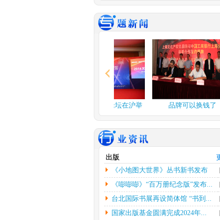
谍战舞台剧《夜行者》..
由北京反掌娱乐文
公司、北京保利演
公司、...
[详情]
2024年度北京工艺...
中新网北京3月3日
应妮)从“冰墩墩”到“兔
情]
文化和旅游部：开展“..
融论坛在沪举
2014文化金融论坛在沪举
品牌可以换钱了
人民网北京2月26
行
者杨虞波罗）为繁
乡...
[详情]
江西省将建设景德镇陶..
出版
本报南昌2月26日
《小地图大世界》丛书新书发布
朱磊）记者从江西
镇...
[详情]
会...
《嘭嘭嘭》“百万册纪念版”发布...
台北国际书展再设简体馆 “书到...
国家出版基金圆满完成2024年...