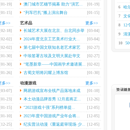
大...
[01-19]
澳门城市艺穗节揭幕 助力“演艺...
[01-19]
6
哈
[01-15]
“列车巴扎”搬上演出舞台
[01-15]
7
文
更多>>
艺术品
更多>>
8
12
[02-18]
长城艺术大展在北京、台北同步举
[03-04]
9
清
行
[02-02]
2024年度北京工艺美术行业大...
[03-04]
10
5
[02-02]
第七届中国文联知名老艺术家艺
[02-27]
11
券
术...
[01-30]
中埃签署古埃及文明大展赴华文
[02-27]
12
支
物...
[01-30]
“笔墨新章——中国画学术邀请展...
[02-02]
[01-26]
古蜀文明将闪耀上博东馆
[01-30]
更多>>
动漫游戏
更多>>
[03-07]
网易游戏宣布全线产品落地未成
[01-10]
年...
[01-23]
本土动漫品牌首秀 12月底将正...
[12-26]
[01-15]
“2023游戏十强”系列榜单提...
[12-05]
[01-10]
2023年度中国游戏产业年会将...
[12-05]
[12-25]
纪实普法动漫《重返庭审现场·少...
[12-05]