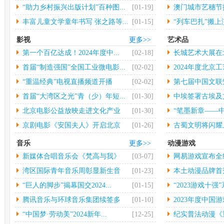
大...
“助力乡村振兴出版计划”百种图...
[01-19]
澳门城市艺穗节揭
丰富儿童文学童年书写 张之路等...
[01-15]
“列车巴扎”搬
影视
更多>>
艺术品
第一个百亿达成！2024年度中...
[02-18]
长城艺术大展在
行
首届“制造强国”全国工业微电影...
[02-02]
2024年度北京工
“重温经典”电视直播频道开播
[02-02]
第七届中国文联
术...
首届“大湾区之光”青（少）年短...
[01-30]
中埃签署古埃及
物...
北京电影公益放映走进文化产业
[01-30]
“笔墨新章——中
园...
京剧电影《安国夫人》开启北京
[01-26]
古蜀文明将闪耀
长...
音乐
更多>>
动漫游戏
新媒体合唱音乐会《梵高与我》
[03-07]
网易游戏宣布全
中...
年...
湾区国际青年音乐周彰显新生音
[01-23]
本土动漫品牌首秀 
乐...
“巨人的脚步”揭幕国交2024...
[01-15]
“2023游戏十强”
腾讯音乐与环球音乐集团续签多
[01-10]
2023年度中国游
年...
“中国梦·劳动美”2024新年...
[12-25]
纪实普法动漫《重