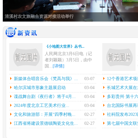
清溪村农文旅融合资源对接活动举行
《小地图大世界》丛书...
人民网北京3月6日电（记
者刘颖颖）3月5日，由中
国...
[详情]
新媒体合唱音乐会《梵...
12
新媒体合唱音乐会《梵高与我》...
03-07
12个香港艺术项
中新网上海3月6日电在指
本
哈尔滨城市形象主题展启动
03-04
长城艺术大展在北
挥彼得•迪克斯特拉的率领
陈
谍战舞台剧《夜行者》将于4月...
03-04
多彩贵州·第十六
下...
[详情]
中心
2024年度北京工艺美术行业...
03-04
台北国际书展再设简
哈尔滨城市形象主题展...
长城
文化和旅游部：开展“四季村晚...
02-27
社科院发布2023
光明日报北京2月27日电
中
（记者鲁元珍、张斐晔）2
莹
江西省将建设景德镇陶瓷文化生...
02-27
第七届中国文联知
7...
[详情]
[详