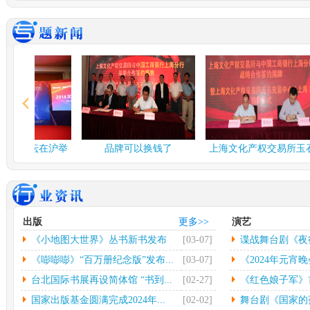
谍战舞台剧《夜行者》...
多彩
由北京反掌娱乐文化有限
中
公司、北京保利演出有限
欣怡
公司、...
[详情]
情]
2024年度北京工艺...
台北
中新网北京3月3日电(记者
中
应妮)从“冰墩墩”到“兔...
[详
32
情]
[详
文化和旅游部：开展“...
社科
融论坛在沪举
品牌可以换钱了
上海文化产权交易所玉石
人民网北京2月26日电（记
中
交易中...
者杨虞波罗）为繁荣发展
高凯
乡...
[详情]
情]
江西省将建设景德镇陶...
第七
出版
更多>>
演艺
本报南昌2月26日电（记者
光
《小地图大世界》丛书新书发布
[03-07]
谍战舞台剧《夜
朱磊）记者从江西省景德
（
镇...
[详情]
文联
会...
《嘭嘭嘭》“百万册纪念版”发布...
[03-07]
《2024年元宵晚
台北国际书展再设简体馆 “书到...
[02-27]
《红色娘子军》首
国家出版基金圆满完成2024年...
[02-02]
舞台剧《国家的