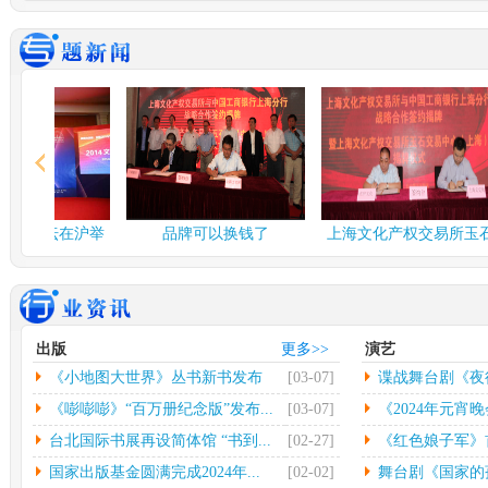
谍战舞台剧《夜行者》...
多彩
由北京反掌娱乐文化有限
中
公司、北京保利演出有限
欣怡
公司、...
[详情]
情]
2024年度北京工艺...
台北
中新网北京3月3日电(记者
中
应妮)从“冰墩墩”到“兔...
[详
32
情]
[详
文化和旅游部：开展“...
社科
融论坛在沪举
品牌可以换钱了
上海文化产权交易所玉石
人民网北京2月26日电（记
中
交易中...
者杨虞波罗）为繁荣发展
高凯
乡...
[详情]
情]
江西省将建设景德镇陶...
第七
出版
更多>>
演艺
本报南昌2月26日电（记者
光
《小地图大世界》丛书新书发布
[03-07]
谍战舞台剧《夜
朱磊）记者从江西省景德
（
镇...
[详情]
文联
会...
《嘭嘭嘭》“百万册纪念版”发布...
[03-07]
《2024年元宵晚
台北国际书展再设简体馆 “书到...
[02-27]
《红色娘子军》首
国家出版基金圆满完成2024年...
[02-02]
舞台剧《国家的