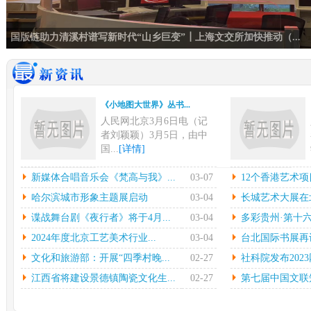
国版链助力清溪村谱写新时代“山乡巨变”┃上海文交所加快推动（...
《小地图大世界》丛书...
人民网北京3月6日电（记
者刘颖颖）3月5日，由中
国...
[详情]
新媒体合唱音乐会《梵...
12
新媒体合唱音乐会《梵高与我》...
03-07
12个香港艺术项
中新网上海3月6日电在指
本
哈尔滨城市形象主题展启动
03-04
长城艺术大展在北
挥彼得•迪克斯特拉的率领
陈
谍战舞台剧《夜行者》将于4月...
03-04
多彩贵州·第十六
下...
[详情]
中心
2024年度北京工艺美术行业...
03-04
台北国际书展再设简
哈尔滨城市形象主题展...
长城
文化和旅游部：开展“四季村晚...
02-27
社科院发布2023
光明日报北京2月27日电
中
（记者鲁元珍、张斐晔）2
莹
江西省将建设景德镇陶瓷文化生...
02-27
第七届中国文联知
7...
[详情]
[详