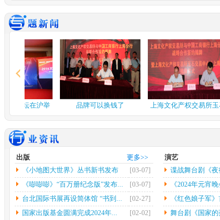
谍战舞台剧《夜行者》...
多彩
由北京反掌娱乐文化有限
中
公司、北京保利演出有限
欣怡
公司、...
[详情]
情]
2024年度北京工艺...
台北
中新网北京3月3日电(记者
中
应妮)从“冰墩墩”到“兔...
[详
32
情]
[详
文化和旅游部：开展“...
社科
融论坛在沪举
品牌可以换钱了
上海文化产权交易所玉石
人民网北京2月26日电（记
中
交易中...
者杨虞波罗）为繁荣发展
高凯
乡...
[详情]
情]
江西省将建设景德镇陶...
第七
出版
更多>>
演艺
本报南昌2月26日电（记者
光
《小地图大世界》丛书新书发布
[03-07]
谍战舞台剧《夜
朱磊）记者从江西省景德
（
镇...
[详情]
文联
会...
《嘭嘭嘭》“百万册纪念版”发布...
[03-07]
《2024年元宵晚
台北国际书展再设简体馆 “书到...
[02-27]
《红色娘子军》首
国家出版基金圆满完成2024年...
[02-02]
舞台剧《国家的