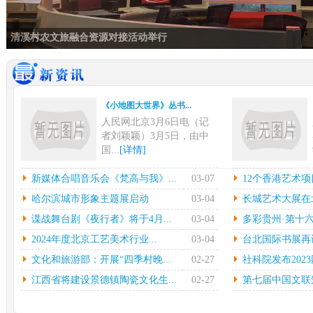
清溪村农文旅融合资源对接活动举行
《小地图大世界》丛书...
人民网北京3月6日电（记
者刘颖颖）3月5日，由中
国...
[详情]
新媒体合唱音乐会《梵...
12
新媒体合唱音乐会《梵高与我》...
03-07
12个香港艺术项
中新网上海3月6日电在指
本
哈尔滨城市形象主题展启动
03-04
长城艺术大展在北
挥彼得•迪克斯特拉的率领
陈
谍战舞台剧《夜行者》将于4月...
03-04
多彩贵州·第十六
下...
[详情]
中心
2024年度北京工艺美术行业...
03-04
台北国际书展再设简
哈尔滨城市形象主题展...
长城
文化和旅游部：开展“四季村晚...
02-27
社科院发布2023
光明日报北京2月27日电
中
（记者鲁元珍、张斐晔）2
莹
江西省将建设景德镇陶瓷文化生...
02-27
第七届中国文联知
7...
[详情]
[详