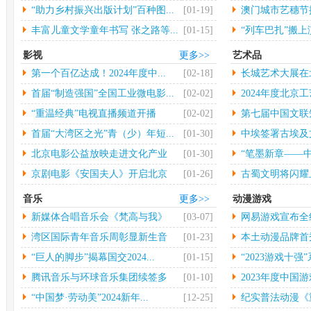
大...
“助力乡村振兴出版计划”百种图...
[01-19]
澳门城市艺穗节揭
丰富儿童文学童年书写 张之路等...
[01-15]
“列车巴扎”搬
影视
更多>>
艺术品
第一个百亿达成！2024年度中...
[02-18]
长城艺术大展在
行
首届“制造强国”全国工业微电影...
[02-02]
2024年度北京工
“重温经典”电视直播频道开播
[02-02]
第七届中国文联
术...
首届“大湾区之光”青（少）年短...
[01-30]
中埃签署古埃及
物...
北京电影公益放映走进文化产业
[01-30]
“笔墨新章——中
园...
京剧电影《安国夫人》开启北京
[01-26]
古蜀文明将闪耀
长...
音乐
更多>>
动漫游戏
新媒体合唱音乐会《梵高与我》
[03-07]
网易游戏宣布全
中...
年...
湾区国际青年音乐周彰显新生音
[01-23]
本土动漫品牌首秀 
乐...
“巨人的脚步”揭幕国交2024...
[01-15]
“2023游戏十强”
腾讯音乐与环球音乐集团续签多
[01-10]
2023年度中国游
年...
“中国梦·劳动美”2024新年...
[12-25]
纪实普法动漫《重