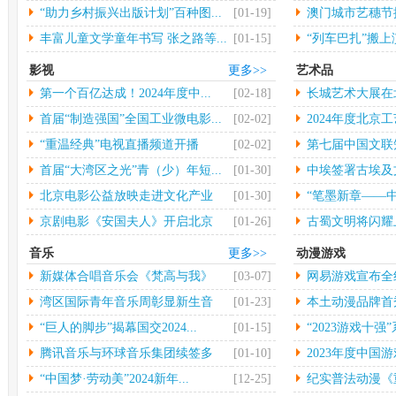
大...
“助力乡村振兴出版计划”百种图...
[01-19]
澳门城市艺穗节揭
丰富儿童文学童年书写 张之路等...
[01-15]
“列车巴扎”搬
影视
更多>>
艺术品
第一个百亿达成！2024年度中...
[02-18]
长城艺术大展在
行
首届“制造强国”全国工业微电影...
[02-02]
2024年度北京工
“重温经典”电视直播频道开播
[02-02]
第七届中国文联
术...
首届“大湾区之光”青（少）年短...
[01-30]
中埃签署古埃及
物...
北京电影公益放映走进文化产业
[01-30]
“笔墨新章——中
园...
京剧电影《安国夫人》开启北京
[01-26]
古蜀文明将闪耀
长...
音乐
更多>>
动漫游戏
新媒体合唱音乐会《梵高与我》
[03-07]
网易游戏宣布全
中...
年...
湾区国际青年音乐周彰显新生音
[01-23]
本土动漫品牌首秀 
乐...
“巨人的脚步”揭幕国交2024...
[01-15]
“2023游戏十强”
腾讯音乐与环球音乐集团续签多
[01-10]
2023年度中国游
年...
“中国梦·劳动美”2024新年...
[12-25]
纪实普法动漫《重