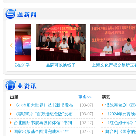
谍战舞台剧《夜行者》...
多彩
由北京反掌娱乐文化有限
中
公司、北京保利演出有限
欣怡
公司、...
[详情]
情]
2024年度北京工艺...
台北
中新网北京3月3日电(记者
中
应妮)从“冰墩墩”到“兔...
[详
32
情]
[详
文化和旅游部：开展“...
社科
融论坛在沪举
品牌可以换钱了
上海文化产权交易所玉石
人民网北京2月26日电（记
中
交易中...
者杨虞波罗）为繁荣发展
高凯
乡...
[详情]
情]
江西省将建设景德镇陶...
第七
出版
更多>>
演艺
本报南昌2月26日电（记者
光
《小地图大世界》丛书新书发布
[03-07]
谍战舞台剧《夜
朱磊）记者从江西省景德
（
镇...
[详情]
文联
会...
《嘭嘭嘭》“百万册纪念版”发布...
[03-07]
《2024年元宵晚
台北国际书展再设简体馆 “书到...
[02-27]
《红色娘子军》首
国家出版基金圆满完成2024年...
[02-02]
舞台剧《国家的