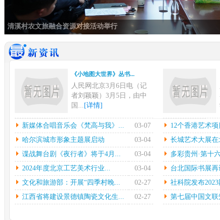
清溪村农文旅融合资源对接活动举行
《小地图大世界》丛书...
人民网北京3月6日电（记
者刘颖颖）3月5日，由中
国...
[详情]
新媒体合唱音乐会《梵...
12
新媒体合唱音乐会《梵高与我》...
03-07
12个香港艺术项
中新网上海3月6日电在指
本
哈尔滨城市形象主题展启动
03-04
长城艺术大展在北
挥彼得•迪克斯特拉的率领
陈
谍战舞台剧《夜行者》将于4月...
03-04
多彩贵州·第十六
下...
[详情]
中心
2024年度北京工艺美术行业...
03-04
台北国际书展再设简
哈尔滨城市形象主题展...
长城
文化和旅游部：开展“四季村晚...
02-27
社科院发布2023
光明日报北京2月27日电
中
（记者鲁元珍、张斐晔）2
莹
江西省将建设景德镇陶瓷文化生...
02-27
第七届中国文联知
7...
[详情]
[详