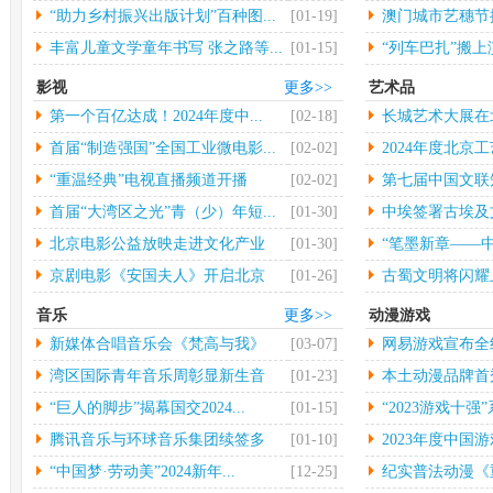
大...
“助力乡村振兴出版计划”百种图...
[01-19]
澳门城市艺穗节揭
丰富儿童文学童年书写 张之路等...
[01-15]
“列车巴扎”搬
影视
更多>>
艺术品
第一个百亿达成！2024年度中...
[02-18]
长城艺术大展在
行
首届“制造强国”全国工业微电影...
[02-02]
2024年度北京工
“重温经典”电视直播频道开播
[02-02]
第七届中国文联
术...
首届“大湾区之光”青（少）年短...
[01-30]
中埃签署古埃及
物...
北京电影公益放映走进文化产业
[01-30]
“笔墨新章——中
园...
京剧电影《安国夫人》开启北京
[01-26]
古蜀文明将闪耀
长...
音乐
更多>>
动漫游戏
新媒体合唱音乐会《梵高与我》
[03-07]
网易游戏宣布全
中...
年...
湾区国际青年音乐周彰显新生音
[01-23]
本土动漫品牌首秀 
乐...
“巨人的脚步”揭幕国交2024...
[01-15]
“2023游戏十强”
腾讯音乐与环球音乐集团续签多
[01-10]
2023年度中国游
年...
“中国梦·劳动美”2024新年...
[12-25]
纪实普法动漫《重