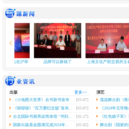
谍战舞台剧《夜行者》...
多彩
由北京反掌娱乐文化有限
中
公司、北京保利演出有限
欣怡
公司、...
[详情]
情]
2024年度北京工艺...
台北
中新网北京3月3日电(记者
中
应妮)从“冰墩墩”到“兔...
[详
32
情]
[详
文化和旅游部：开展“...
社科
融论坛在沪举
品牌可以换钱了
上海文化产权交易所玉石
人民网北京2月26日电（记
中
交易中...
者杨虞波罗）为繁荣发展
高凯
乡...
[详情]
情]
江西省将建设景德镇陶...
第七
出版
更多>>
演艺
本报南昌2月26日电（记者
光
《小地图大世界》丛书新书发布
[03-07]
谍战舞台剧《夜
朱磊）记者从江西省景德
（
镇...
[详情]
文联
会...
《嘭嘭嘭》“百万册纪念版”发布...
[03-07]
《2024年元宵晚
台北国际书展再设简体馆 “书到...
[02-27]
《红色娘子军》首
国家出版基金圆满完成2024年...
[02-02]
舞台剧《国家的