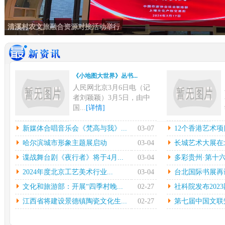
清溪村农文旅融合资源对接活动举行
《小地图大世界》丛书...
人民网北京3月6日电（记
者刘颖颖）3月5日，由中
国...
[详情]
新媒体合唱音乐会《梵...
12
新媒体合唱音乐会《梵高与我》...
03-07
12个香港艺术项
中新网上海3月6日电在指
本
哈尔滨城市形象主题展启动
03-04
长城艺术大展在北
挥彼得•迪克斯特拉的率领
陈
谍战舞台剧《夜行者》将于4月...
03-04
多彩贵州·第十六
下...
[详情]
中心
2024年度北京工艺美术行业...
03-04
台北国际书展再设简
哈尔滨城市形象主题展...
长城
文化和旅游部：开展“四季村晚...
02-27
社科院发布2023
光明日报北京2月27日电
中
（记者鲁元珍、张斐晔）2
莹
江西省将建设景德镇陶瓷文化生...
02-27
第七届中国文联知
7...
[详情]
[详