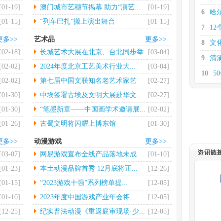
大...
[01-19]
澳门城市艺穗节揭幕 助力“演艺...
[01-19]
6
哈
[01-15]
“列车巴扎”搬上演出舞台
[01-15]
7
12
更多>>
艺术品
更多>>
8
文
[02-18]
长城艺术大展在北京、台北同步举
[03-04]
9
清
行
[02-02]
2024年度北京工艺美术行业大...
[03-04]
10
5
[02-02]
第七届中国文联知名老艺术家艺
[02-27]
11
券
术...
[01-30]
中埃签署古埃及文明大展赴华文
[02-27]
12
支
物...
[01-30]
“笔墨新章——中国画学术邀请展...
[02-02]
[01-26]
古蜀文明将闪耀上博东馆
[01-30]
更多>>
动漫游戏
更多>>
[03-07]
网易游戏宣布全线产品落地未成
[01-10]
年...
[01-23]
本土动漫品牌首秀 12月底将正...
[12-26]
[01-15]
“2023游戏十强”系列榜单提...
[12-05]
[01-10]
2023年度中国游戏产业年会将...
[12-05]
[12-25]
纪实普法动漫《重返庭审现场·少...
[12-05]