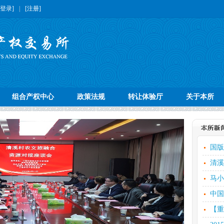
[登录]
|
[注册]
组合产权中心
政策法规
转让体验厅
关于本所
国版
清溪
马小
中国
【重