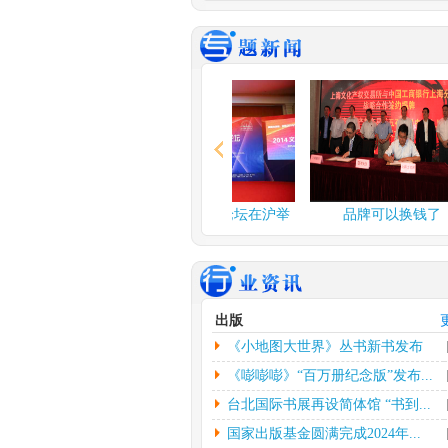
谍战舞台剧《夜行者》..
由北京反掌娱乐文
公司、北京保利演
公司、...
[详情]
2024年度北京工艺...
中新网北京3月3日
应妮)从“冰墩墩”到“兔
情]
文化和旅游部：开展“..
融论坛在沪举
2014文化金融论坛在沪举
品牌可以换钱了
人民网北京2月26
行
者杨虞波罗）为繁
乡...
[详情]
江西省将建设景德镇陶..
出版
本报南昌2月26日
《小地图大世界》丛书新书发布
朱磊）记者从江西
镇...
[详情]
会...
《嘭嘭嘭》“百万册纪念版”发布...
台北国际书展再设简体馆 “书到...
国家出版基金圆满完成2024年...