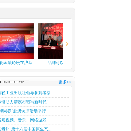
融论坛在沪举
品牌可以换钱了
上海文化产权交易所玉石
交易中...
更多>>
国轻工业出版社领导参观考察...
版链助力清溪村谱写新时代“...
四海同春”赴澳访演活动举行
盖短视频、音乐、网络游戏 ...
彩贵州·第十六届中国原生态...