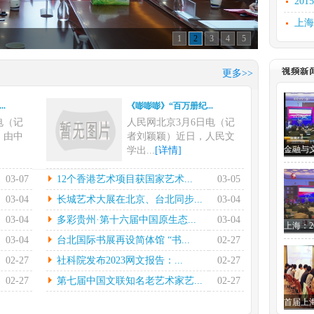
20
上海
1
2
3
4
5
文化
上海
更多>>
汲古
.
《嘭嘭嘭》“百万册纪...
文化
电（记
人民网北京3月6日电（记
研讨
，由中
者刘颖颖）近日，人民文
学出...
[详情]
.
12个香港艺术项目获...
03-07
12个香港艺术项目获国家艺术...
03-05
电在指
本报香港3月4日电（记者
03-04
长城艺术大展在北京、台北同步...
03-04
的率领
陈然）国家艺术基金管理
03-04
多彩贵州·第十六届中国原生态...
03-04
中心...
[详情]
03-04
台北国际书展再设简体馆 “书...
02-27
.
长城艺术大展在北京、...
02-27
社科院发布2023网文报告：...
02-27
7日电
中新社北京2月28日电(徐雪
晔）2
莹)黄埔情——两岸“和...
02-27
第七届中国文联知名老艺术家艺...
02-27
[详情]