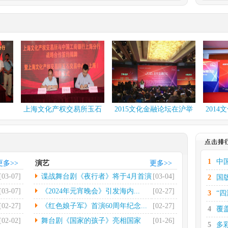
.
多彩贵州·第十六届中...
化有限
中新网伦敦2月29日电(彭
出有限
欣怡)当地时间2月27...
[详
情]
台北国际书展再设简体...
电(记者
中新社台北2月26日电第
...
[详
32届台北国际书展25日...
[详情]
.
社科院发布2023网...
上海文化产权交易所玉石
2015文化金融论坛在沪举
2014文化金
日电（记
中新网北京2月26日电(记者
交易中...
行
行
荣发展
高凯)2月26日，中国...
[详
情]
.
第七届中国文联知名老...
1
中
更多>>
演艺
更多>>
电（记者
光明日报北京2月22日电
[03-07]
谍战舞台剧《夜行者》将于4月首演
[03-04]
2
国
省景德
（记者郭超）第七届中国
文联...
[详情]
[03-07]
《2024年元宵晚会》引发海内...
[02-27]
3
“
[02-27]
《红色娘子军》首演60周年纪念...
[02-27]
4
覆
[02-02]
舞台剧《国家的孩子》亮相国家
[01-26]
5
多