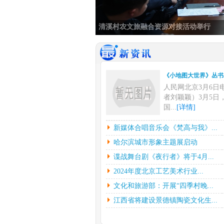
清溪村农文旅融合资源对接活动举行
《小地图大世界》丛书..
人民网北京3月6日
者刘颖颖）3月5日
国...
[详情]
新媒体合唱音乐会《梵..
新媒体合唱音乐会《梵高与我》...
中新网上海3月6日
哈尔滨城市形象主题展启动
挥彼得•迪克斯特拉
谍战舞台剧《夜行者》将于4月...
下...
[详情]
2024年度北京工艺美术行业...
哈尔滨城市形象主题展..
文化和旅游部：开展“四季村晚...
光明日报北京2月2
（记者鲁元珍、张斐
江西省将建设景德镇陶瓷文化生...
7...
[详情]