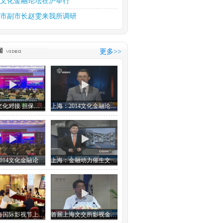
15文化金融论坛在沪举行
市副市长赵雯来我所调研
部部长雒树刚视察本所
文化产权交易所中习文化金...
更多>>
斋第十六届元宵笔会如期举行
思金融 金融想文化
推动文化产业大繁荣大发展
金融与文化对接 担保保险等创新产品潜力大
上海：2014文化金融论坛今天举行
上海：2014文化金融论坛今天举行
上海：金融动力催生文化能量
首届上海国际影视节上海文交所影视金融论坛
首届上海文交所影视金融论坛在沪举行