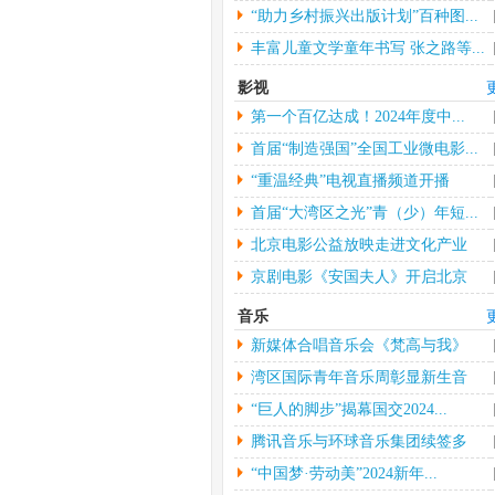
“助力乡村振兴出版计划”百种图...
丰富儿童文学童年书写 张之路等...
影视
第一个百亿达成！2024年度中...
首届“制造强国”全国工业微电影...
“重温经典”电视直播频道开播
首届“大湾区之光”青（少）年短...
北京电影公益放映走进文化产业
园...
京剧电影《安国夫人》开启北京
长...
音乐
新媒体合唱音乐会《梵高与我》
中...
湾区国际青年音乐周彰显新生音
乐...
“巨人的脚步”揭幕国交2024...
腾讯音乐与环球音乐集团续签多
年...
“中国梦·劳动美”2024新年...