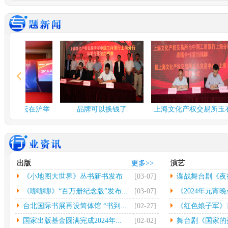
谍战舞台剧《夜行者》...
多彩
由北京反掌娱乐文化有限
中
公司、北京保利演出有限
欣怡
公司、...
[详情]
情]
2024年度北京工艺...
台北
中新网北京3月3日电(记者
中
应妮)从“冰墩墩”到“兔...
[详
32
情]
[详
文化和旅游部：开展“...
社科
融论坛在沪举
品牌可以换钱了
上海文化产权交易所玉石
人民网北京2月26日电（记
中
交易中...
者杨虞波罗）为繁荣发展
高凯
乡...
[详情]
情]
江西省将建设景德镇陶...
第七
出版
更多>>
演艺
本报南昌2月26日电（记者
光
《小地图大世界》丛书新书发布
[03-07]
谍战舞台剧《夜
朱磊）记者从江西省景德
（
镇...
[详情]
文联
会...
《嘭嘭嘭》“百万册纪念版”发布...
[03-07]
《2024年元宵晚
台北国际书展再设简体馆 “书到...
[02-27]
《红色娘子军》首
国家出版基金圆满完成2024年...
[02-02]
舞台剧《国家的