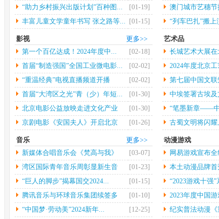
大...
“助力乡村振兴出版计划”百种图...
[01-19]
澳门城市艺穗节揭
丰富儿童文学童年书写 张之路等...
[01-15]
“列车巴扎”搬
影视
更多>>
艺术品
第一个百亿达成！2024年度中...
[02-18]
长城艺术大展在
行
首届“制造强国”全国工业微电影...
[02-02]
2024年度北京工
“重温经典”电视直播频道开播
[02-02]
第七届中国文联
术...
首届“大湾区之光”青（少）年短...
[01-30]
中埃签署古埃及
物...
北京电影公益放映走进文化产业
[01-30]
“笔墨新章——中
园...
京剧电影《安国夫人》开启北京
[01-26]
古蜀文明将闪耀
长...
音乐
更多>>
动漫游戏
新媒体合唱音乐会《梵高与我》
[03-07]
网易游戏宣布全
中...
年...
湾区国际青年音乐周彰显新生音
[01-23]
本土动漫品牌首秀 
乐...
“巨人的脚步”揭幕国交2024...
[01-15]
“2023游戏十强”
腾讯音乐与环球音乐集团续签多
[01-10]
2023年度中国游
年...
“中国梦·劳动美”2024新年...
[12-25]
纪实普法动漫《重