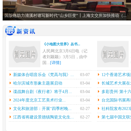
国版链助力清溪村谱写新时代“山乡巨变”┃上海文交所加快推动（...
《小地图大世界》丛书...
人民网北京3月6日电（记
者刘颖颖）3月5日，由中
国...
[详情]
新媒体合唱音乐会《梵...
12
新媒体合唱音乐会《梵高与我》...
03-07
12个香港艺术项
中新网上海3月6日电在指
本
哈尔滨城市形象主题展启动
03-04
长城艺术大展在北
挥彼得•迪克斯特拉的率领
陈
谍战舞台剧《夜行者》将于4月...
03-04
多彩贵州·第十六
下...
[详情]
中心
2024年度北京工艺美术行业...
03-04
台北国际书展再设简
哈尔滨城市形象主题展...
长城
文化和旅游部：开展“四季村晚...
02-27
社科院发布2023
光明日报北京2月27日电
中
（记者鲁元珍、张斐晔）2
莹
江西省将建设景德镇陶瓷文化生...
02-27
第七届中国文联知
7...
[详情]
[详