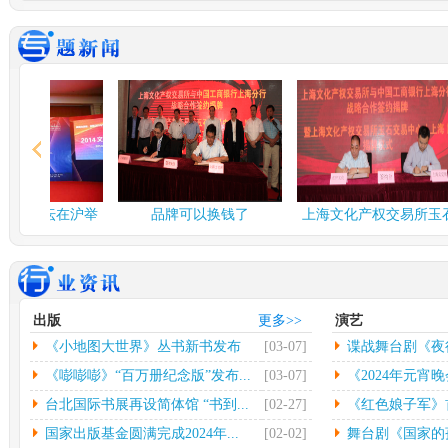
谍战舞台剧《夜行者》...
多彩
由北京反掌娱乐文化有限
中
公司、北京保利演出有限
欣怡
公司、...
[详情]
情]
2024年度北京工艺...
台北
中新网北京3月3日电(记者
中
应妮)从“冰墩墩”到“兔...
[详
32
情]
[详
文化和旅游部：开展“...
社科
融论坛在沪举
品牌可以换钱了
上海文化产权交易所玉石
人民网北京2月26日电（记
中
交易中...
者杨虞波罗）为繁荣发展
高凯
乡...
[详情]
情]
江西省将建设景德镇陶...
第七
出版
更多>>
演艺
本报南昌2月26日电（记者
光
《小地图大世界》丛书新书发布
[03-07]
谍战舞台剧《夜
朱磊）记者从江西省景德
（
镇...
[详情]
文联
会...
《嘭嘭嘭》“百万册纪念版”发布...
[03-07]
《2024年元宵晚
台北国际书展再设简体馆 “书到...
[02-27]
《红色娘子军》首
国家出版基金圆满完成2024年...
[02-02]
舞台剧《国家的