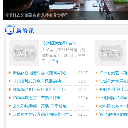
清溪村农文旅融合资源对接活动举行
《小地图大世界》丛书...
人民网北京3月6日电（记
者刘颖颖）3月5日，由中
国...
[详情]
新媒体合唱音乐会《梵...
12
新媒体合唱音乐会《梵高与我》...
03-07
12个香港艺术项
中新网上海3月6日电在指
本
哈尔滨城市形象主题展启动
03-04
长城艺术大展在北
挥彼得•迪克斯特拉的率领
陈
谍战舞台剧《夜行者》将于4月...
03-04
多彩贵州·第十六
下...
[详情]
中心
2024年度北京工艺美术行业...
03-04
台北国际书展再设简
哈尔滨城市形象主题展...
长城
文化和旅游部：开展“四季村晚...
02-27
社科院发布2023
光明日报北京2月27日电
中
（记者鲁元珍、张斐晔）2
莹
江西省将建设景德镇陶瓷文化生...
02-27
第七届中国文联知
7...
[详情]
[详