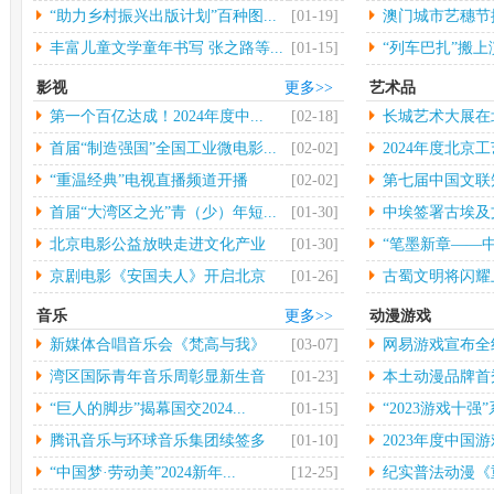
大...
“助力乡村振兴出版计划”百种图...
[01-19]
澳门城市艺穗节揭
丰富儿童文学童年书写 张之路等...
[01-15]
“列车巴扎”搬
影视
更多>>
艺术品
第一个百亿达成！2024年度中...
[02-18]
长城艺术大展在
行
首届“制造强国”全国工业微电影...
[02-02]
2024年度北京工
“重温经典”电视直播频道开播
[02-02]
第七届中国文联
术...
首届“大湾区之光”青（少）年短...
[01-30]
中埃签署古埃及
物...
北京电影公益放映走进文化产业
[01-30]
“笔墨新章——中
园...
京剧电影《安国夫人》开启北京
[01-26]
古蜀文明将闪耀
长...
音乐
更多>>
动漫游戏
新媒体合唱音乐会《梵高与我》
[03-07]
网易游戏宣布全
中...
年...
湾区国际青年音乐周彰显新生音
[01-23]
本土动漫品牌首秀 
乐...
“巨人的脚步”揭幕国交2024...
[01-15]
“2023游戏十强”
腾讯音乐与环球音乐集团续签多
[01-10]
2023年度中国游
年...
“中国梦·劳动美”2024新年...
[12-25]
纪实普法动漫《重