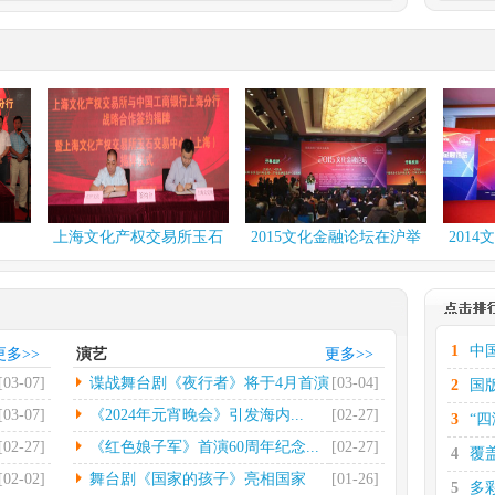
.
多彩贵州·第十六届中...
化有限
中新网伦敦2月29日电(彭
出有限
欣怡)当地时间2月27...
[详
情]
台北国际书展再设简体...
电(记者
中新社台北2月26日电第
...
[详
32届台北国际书展25日...
[详情]
.
社科院发布2023网...
上海文化产权交易所玉石
2015文化金融论坛在沪举
2014文化
日电（记
中新网北京2月26日电(记者
交易中...
行
荣发展
高凯)2月26日，中国...
[详
情]
.
第七届中国文联知名老...
1
中
更多>>
演艺
更多>>
电（记者
光明日报北京2月22日电
[03-07]
谍战舞台剧《夜行者》将于4月首演
[03-04]
2
国
省景德
（记者郭超）第七届中国
文联...
[详情]
[03-07]
《2024年元宵晚会》引发海内...
[02-27]
3
“
[02-27]
《红色娘子军》首演60周年纪念...
[02-27]
4
覆
[02-02]
舞台剧《国家的孩子》亮相国家
[01-26]
5
多