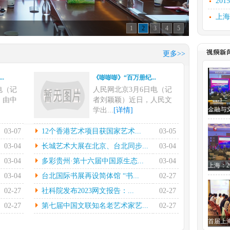
20
上海
1
2
3
4
5
文化
上海
更多>>
汲古
.
《嘭嘭嘭》“百万册纪...
文化
电（记
人民网北京3月6日电（记
研讨
，由中
者刘颖颖）近日，人民文
学出...
[详情]
.
12个香港艺术项目获...
03-07
12个香港艺术项目获国家艺术...
03-05
电在指
本报香港3月4日电（记者
03-04
长城艺术大展在北京、台北同步...
03-04
的率领
陈然）国家艺术基金管理
03-04
多彩贵州·第十六届中国原生态...
03-04
中心...
[详情]
03-04
台北国际书展再设简体馆 “书...
02-27
.
长城艺术大展在北京、...
02-27
社科院发布2023网文报告：...
02-27
7日电
中新社北京2月28日电(徐雪
晔）2
莹)黄埔情——两岸“和...
02-27
第七届中国文联知名老艺术家艺...
02-27
[详情]