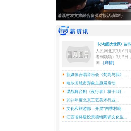
清溪村农文旅融合资源对接活动举行
《小地图大世界》丛书..
人民网北京3月6日
者刘颖颖）3月5日
国...
[详情]
新媒体合唱音乐会《梵..
新媒体合唱音乐会《梵高与我》...
中新网上海3月6日
哈尔滨城市形象主题展启动
挥彼得•迪克斯特拉
谍战舞台剧《夜行者》将于4月...
下...
[详情]
2024年度北京工艺美术行业...
哈尔滨城市形象主题展..
文化和旅游部：开展“四季村晚...
光明日报北京2月2
（记者鲁元珍、张斐
江西省将建设景德镇陶瓷文化生...
7...
[详情]