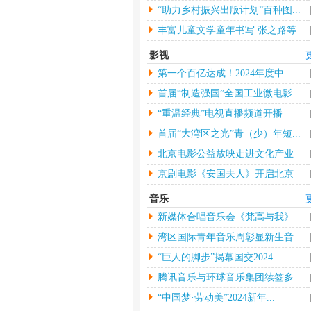
“助力乡村振兴出版计划”百种图...
丰富儿童文学童年书写 张之路等...
影视
第一个百亿达成！2024年度中...
首届“制造强国”全国工业微电影...
“重温经典”电视直播频道开播
首届“大湾区之光”青（少）年短...
北京电影公益放映走进文化产业
园...
京剧电影《安国夫人》开启北京
长...
音乐
新媒体合唱音乐会《梵高与我》
中...
湾区国际青年音乐周彰显新生音
乐...
“巨人的脚步”揭幕国交2024...
腾讯音乐与环球音乐集团续签多
年...
“中国梦·劳动美”2024新年...