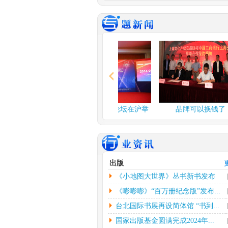
谍战舞台剧《夜行者》..
由北京反掌娱乐文
公司、北京保利演
公司、...
[详情]
2024年度北京工艺...
中新网北京3月3日
应妮)从“冰墩墩”到“兔
情]
文化和旅游部：开展“..
金融论坛在沪举
2014文化金融论坛在沪举
品牌可以换钱了
人民网北京2月26
行
行
者杨虞波罗）为繁
乡...
[详情]
江西省将建设景德镇陶..
出版
本报南昌2月26日
《小地图大世界》丛书新书发布
朱磊）记者从江西
镇...
[详情]
会...
《嘭嘭嘭》“百万册纪念版”发布...
台北国际书展再设简体馆 “书到...
国家出版基金圆满完成2024年...