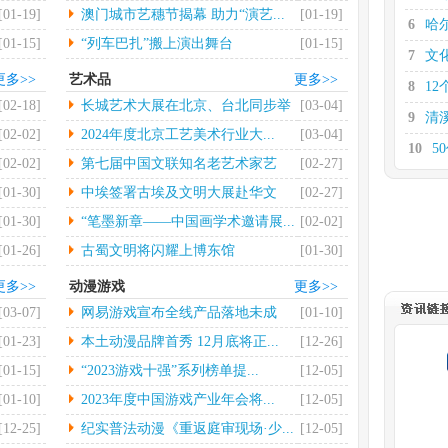
大...
[01-19]
澳门城市艺穗节揭幕 助力“演艺...
[01-19]
6
哈
[01-15]
“列车巴扎”搬上演出舞台
[01-15]
7
文
更多>>
艺术品
更多>>
8
12
[02-18]
长城艺术大展在北京、台北同步举
[03-04]
9
清
行
[02-02]
2024年度北京工艺美术行业大...
[03-04]
10
5
[02-02]
第七届中国文联知名老艺术家艺
[02-27]
11
券
术...
[01-30]
中埃签署古埃及文明大展赴华文
[02-27]
12
支
物...
[01-30]
“笔墨新章——中国画学术邀请展...
[02-02]
[01-26]
古蜀文明将闪耀上博东馆
[01-30]
更多>>
动漫游戏
更多>>
[03-07]
网易游戏宣布全线产品落地未成
[01-10]
年...
[01-23]
本土动漫品牌首秀 12月底将正...
[12-26]
[01-15]
“2023游戏十强”系列榜单提...
[12-05]
[01-10]
2023年度中国游戏产业年会将...
[12-05]
[12-25]
纪实普法动漫《重返庭审现场·少...
[12-05]