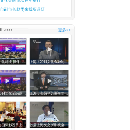
15文化金融论坛在沪举行
市副市长赵雯来我所调研
部部长雒树刚视察本所
文化产权交易所中习文化金...
更多>>
斋第十六届元宵笔会如期举行
思金融 金融想文化
推动文化产业大繁荣大发展
金融与文化对接 担保保险等创新产品潜力大
上海：2014文化金融论坛今天举行
上海：2014文化金融论坛今天举行
上海：金融动力催生文化能量
首届上海国际影视节上海文交所影视金融论坛
首届上海文交所影视金融论坛在沪举行