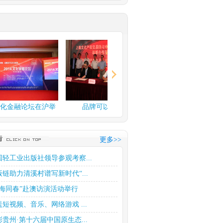
金融论坛在沪举
品牌可以换钱了
上海文化产权交易所玉石
行
交易中...
更多>>
国轻工业出版社领导参观考察...
版链助力清溪村谱写新时代“...
四海同春”赴澳访演活动举行
盖短视频、音乐、网络游戏 ...
彩贵州·第十六届中国原生态...