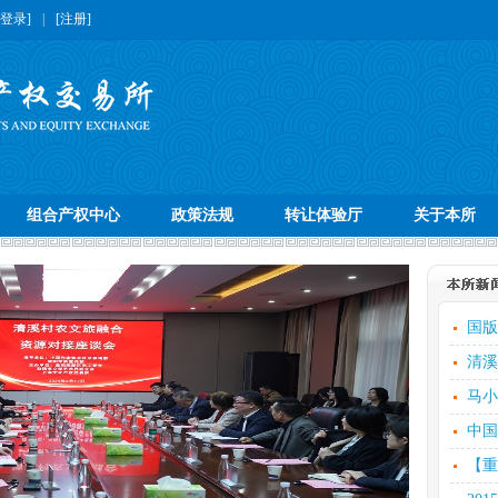
[登录]
|
[注册]
组合产权中心
政策法规
转让体验厅
关于本所
国版
清溪
马小
中国
【重