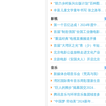
“助力乡村振兴出版计划”百种图...
丰富儿童文学童年书写 张之路等...
影视
第一个百亿达成！2024年度中...
首届“制造强国”全国工业微电影...
“重温经典”电视直播频道开播
首届“大湾区之光”青（少）年短...
北京电影公益放映走进文化产业
园...
京剧电影《安国夫人》开启北京
长...
音乐
新媒体合唱音乐会《梵高与我》
中...
湾区国际青年音乐周彰显新生音
乐...
“巨人的脚步”揭幕国交2024...
腾讯音乐与环球音乐集团续签多
年...
“中国梦·劳动美”2024新年...