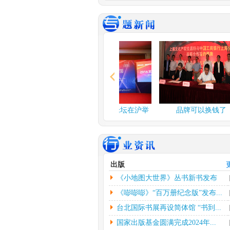
谍战舞台剧《夜行者》..
由北京反掌娱乐文
公司、北京保利演
公司、...
[详情]
2024年度北京工艺...
中新网北京3月3日
应妮)从“冰墩墩”到“兔
情]
文化和旅游部：开展“..
融论坛在沪举
2014文化金融论坛在沪举
品牌可以换钱了
人民网北京2月26
行
者杨虞波罗）为繁
乡...
[详情]
江西省将建设景德镇陶..
出版
本报南昌2月26日
《小地图大世界》丛书新书发布
朱磊）记者从江西
镇...
[详情]
会...
《嘭嘭嘭》“百万册纪念版”发布...
台北国际书展再设简体馆 “书到...
国家出版基金圆满完成2024年...