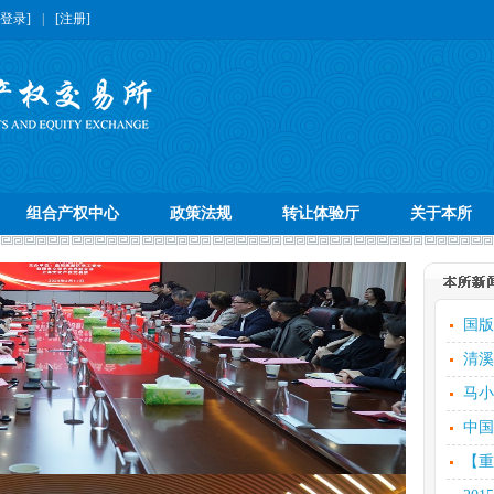
[登录]
|
[注册]
组合产权中心
政策法规
转让体验厅
关于本所
国版
清溪
马小
中国
【重