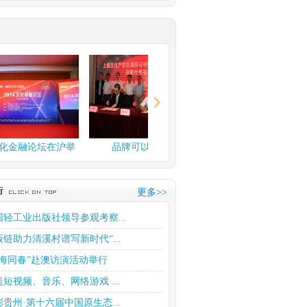
融论坛在沪举
品牌可以换钱了
上海文化产权交易所玉石
交易中...
更多>>
国轻工业出版社领导参观考察...
版链助力清溪村谱写新时代“...
四海同春”赴澳访演活动举行
盖短视频、音乐、网络游戏 ...
彩贵州·第十六届中国原生态...