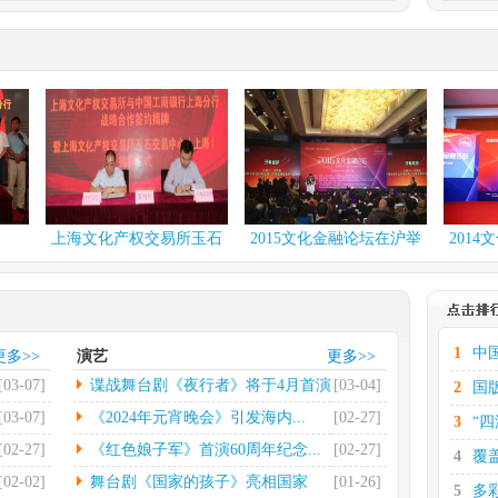
.
多彩贵州·第十六届中...
化有限
中新网伦敦2月29日电(彭
出有限
欣怡)当地时间2月27...
[详
情]
台北国际书展再设简体...
电(记者
中新社台北2月26日电第
...
[详
32届台北国际书展25日...
[详情]
.
社科院发布2023网...
上海文化产权交易所玉石
2015文化金融论坛在沪举
2014文化金
日电（记
中新网北京2月26日电(记者
交易中...
行
行
荣发展
高凯)2月26日，中国...
[详
情]
.
第七届中国文联知名老...
1
中
更多>>
演艺
更多>>
电（记者
光明日报北京2月22日电
[03-07]
谍战舞台剧《夜行者》将于4月首演
[03-04]
2
国
省景德
（记者郭超）第七届中国
文联...
[详情]
[03-07]
《2024年元宵晚会》引发海内...
[02-27]
3
“
[02-27]
《红色娘子军》首演60周年纪念...
[02-27]
4
覆
[02-02]
舞台剧《国家的孩子》亮相国家
[01-26]
5
多