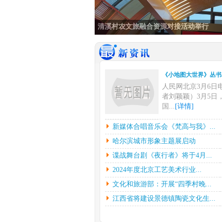
清溪村农文旅融合资源对接活动举行
《小地图大世界》丛书..
人民网北京3月6日
者刘颖颖）3月5日
国...
[详情]
新媒体合唱音乐会《梵..
新媒体合唱音乐会《梵高与我》...
中新网上海3月6日
哈尔滨城市形象主题展启动
挥彼得•迪克斯特拉
谍战舞台剧《夜行者》将于4月...
下...
[详情]
2024年度北京工艺美术行业...
哈尔滨城市形象主题展..
文化和旅游部：开展“四季村晚...
光明日报北京2月2
（记者鲁元珍、张斐
江西省将建设景德镇陶瓷文化生...
7...
[详情]