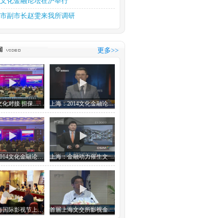
15文化金融论坛在沪举行
市副市长赵雯来我所调研
部部长雒树刚视察本所
文化产权交易所中习文化金...
更多>>
斋第十六届元宵笔会如期举行
思金融 金融想文化
推动文化产业大繁荣大发展
金融与文化对接 担保保险等创新产品潜力大
上海：2014文化金融论坛今天举行
上海：2014文化金融论坛今天举行
上海：金融动力催生文化能量
首届上海国际影视节上海文交所影视金融论坛
首届上海文交所影视金融论坛在沪举行