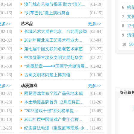
大...
[01-19]
澳门城市艺穗节揭幕 助力“演艺...
[01-19]
6
哈
[01-15]
“列车巴扎”搬上演出舞台
[01-15]
7
文
更多>>
艺术品
更多>>
8
12
[02-18]
长城艺术大展在北京、台北同步举
[03-04]
9
清
行
[02-02]
2024年度北京工艺美术行业大...
[03-04]
10
5
[02-02]
第七届中国文联知名老艺术家艺
[02-27]
11
券
术...
[01-30]
中埃签署古埃及文明大展赴华文
[02-27]
12
支
物...
[01-30]
“笔墨新章——中国画学术邀请展...
[02-02]
[01-26]
古蜀文明将闪耀上博东馆
[01-30]
更多>>
动漫游戏
更多>>
[03-07]
网易游戏宣布全线产品落地未成
[01-10]
年...
[01-23]
本土动漫品牌首秀 12月底将正...
[12-26]
[01-15]
“2023游戏十强”系列榜单提...
[12-05]
[01-10]
2023年度中国游戏产业年会将...
[12-05]
[12-25]
纪实普法动漫《重返庭审现场·少...
[12-05]