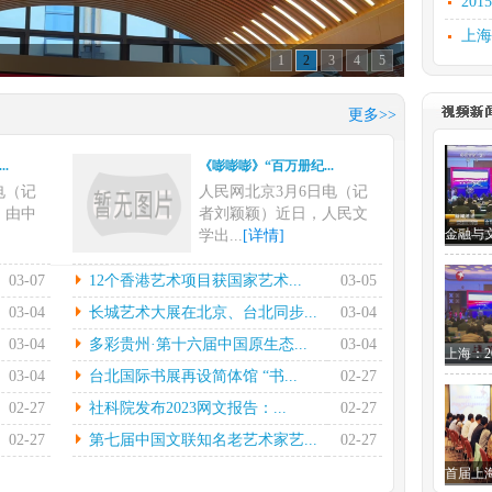
20
上海
1
2
3
4
5
文化
上海
更多>>
汲古
.
《嘭嘭嘭》“百万册纪...
文化
电（记
人民网北京3月6日电（记
研讨
，由中
者刘颖颖）近日，人民文
学出...
[详情]
.
12个香港艺术项目获...
03-07
12个香港艺术项目获国家艺术...
03-05
电在指
本报香港3月4日电（记者
03-04
长城艺术大展在北京、台北同步...
03-04
的率领
陈然）国家艺术基金管理
03-04
多彩贵州·第十六届中国原生态...
03-04
中心...
[详情]
03-04
台北国际书展再设简体馆 “书...
02-27
.
长城艺术大展在北京、...
02-27
社科院发布2023网文报告：...
02-27
7日电
中新社北京2月28日电(徐雪
晔）2
莹)黄埔情——两岸“和...
02-27
第七届中国文联知名老艺术家艺...
02-27
[详情]