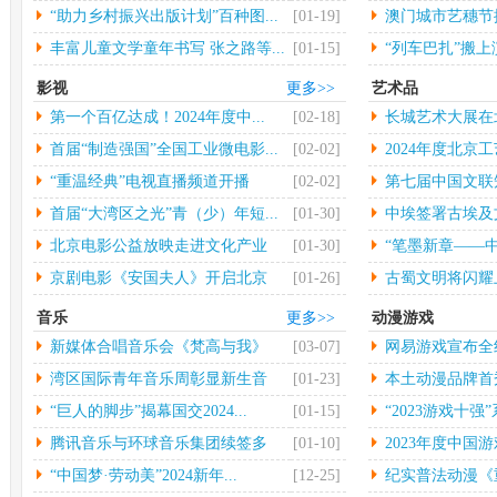
大...
“助力乡村振兴出版计划”百种图...
[01-19]
澳门城市艺穗节揭
丰富儿童文学童年书写 张之路等...
[01-15]
“列车巴扎”搬
影视
更多>>
艺术品
第一个百亿达成！2024年度中...
[02-18]
长城艺术大展在
行
首届“制造强国”全国工业微电影...
[02-02]
2024年度北京工
“重温经典”电视直播频道开播
[02-02]
第七届中国文联
术...
首届“大湾区之光”青（少）年短...
[01-30]
中埃签署古埃及
物...
北京电影公益放映走进文化产业
[01-30]
“笔墨新章——中
园...
京剧电影《安国夫人》开启北京
[01-26]
古蜀文明将闪耀
长...
音乐
更多>>
动漫游戏
新媒体合唱音乐会《梵高与我》
[03-07]
网易游戏宣布全
中...
年...
湾区国际青年音乐周彰显新生音
[01-23]
本土动漫品牌首秀 
乐...
“巨人的脚步”揭幕国交2024...
[01-15]
“2023游戏十强”
腾讯音乐与环球音乐集团续签多
[01-10]
2023年度中国游
年...
“中国梦·劳动美”2024新年...
[12-25]
纪实普法动漫《重