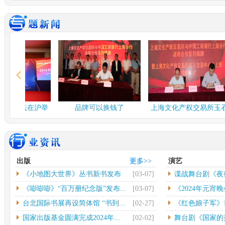
谍战舞台剧《夜行者》...
多彩
由北京反掌娱乐文化有限
中
公司、北京保利演出有限
欣怡
公司、...
[详情]
情]
2024年度北京工艺...
台北
中新网北京3月3日电(记者
中
应妮)从“冰墩墩”到“兔...
[详
32
情]
[详
文化和旅游部：开展“...
社科
融论坛在沪举
品牌可以换钱了
上海文化产权交易所玉石
人民网北京2月26日电（记
中
交易中...
者杨虞波罗）为繁荣发展
高凯
乡...
[详情]
情]
江西省将建设景德镇陶...
第七
出版
更多>>
演艺
本报南昌2月26日电（记者
光
《小地图大世界》丛书新书发布
[03-07]
谍战舞台剧《夜
朱磊）记者从江西省景德
（
镇...
[详情]
文联
会...
《嘭嘭嘭》“百万册纪念版”发布...
[03-07]
《2024年元宵晚
台北国际书展再设简体馆 “书到...
[02-27]
《红色娘子军》首
国家出版基金圆满完成2024年...
[02-02]
舞台剧《国家的