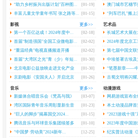
大...
“助力乡村振兴出版计划”百种图...
[01-19]
澳门城市艺穗节揭
丰富儿童文学童年书写 张之路等...
[01-15]
“列车巴扎”搬
影视
更多>>
艺术品
第一个百亿达成！2024年度中...
[02-18]
长城艺术大展在
行
首届“制造强国”全国工业微电影...
[02-02]
2024年度北京工
“重温经典”电视直播频道开播
[02-02]
第七届中国文联
术...
首届“大湾区之光”青（少）年短...
[01-30]
中埃签署古埃及
物...
北京电影公益放映走进文化产业
[01-30]
“笔墨新章——中
园...
京剧电影《安国夫人》开启北京
[01-26]
古蜀文明将闪耀
长...
音乐
更多>>
动漫游戏
新媒体合唱音乐会《梵高与我》
[03-07]
网易游戏宣布全
中...
年...
湾区国际青年音乐周彰显新生音
[01-23]
本土动漫品牌首秀 
乐...
“巨人的脚步”揭幕国交2024...
[01-15]
“2023游戏十强”
腾讯音乐与环球音乐集团续签多
[01-10]
2023年度中国游
年...
“中国梦·劳动美”2024新年...
[12-25]
纪实普法动漫《重