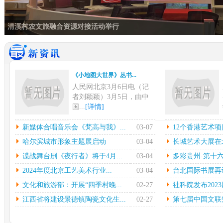
清溪村农文旅融合资源对接活动举行
《小地图大世界》丛书...
人民网北京3月6日电（记
者刘颖颖）3月5日，由中
国...
[详情]
新媒体合唱音乐会《梵...
12
新媒体合唱音乐会《梵高与我》...
03-07
12个香港艺术项
中新网上海3月6日电在指
本
哈尔滨城市形象主题展启动
03-04
长城艺术大展在北
挥彼得•迪克斯特拉的率领
陈
谍战舞台剧《夜行者》将于4月...
03-04
多彩贵州·第十六
下...
[详情]
中心
2024年度北京工艺美术行业...
03-04
台北国际书展再设简
哈尔滨城市形象主题展...
长城
文化和旅游部：开展“四季村晚...
02-27
社科院发布2023
光明日报北京2月27日电
中
（记者鲁元珍、张斐晔）2
莹
江西省将建设景德镇陶瓷文化生...
02-27
第七届中国文联知
7...
[详情]
[详