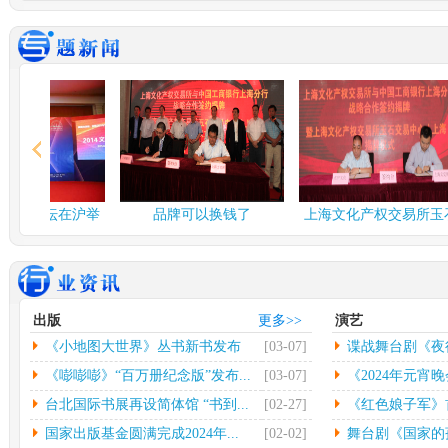
谍战舞台剧《夜行者》...
多彩
由北京反掌娱乐文化有限
中
公司、北京保利演出有限
欣怡
公司、...
[详情]
情]
2024年度北京工艺...
台北
中新网北京3月3日电(记者
中
应妮)从“冰墩墩”到“兔...
[详
32
情]
[详
文化和旅游部：开展“...
社科
融论坛在沪举
品牌可以换钱了
上海文化产权交易所玉石
人民网北京2月26日电（记
中
交易中...
者杨虞波罗）为繁荣发展
高凯
乡...
[详情]
情]
江西省将建设景德镇陶...
第七
出版
更多>>
演艺
本报南昌2月26日电（记者
光
《小地图大世界》丛书新书发布
[03-07]
谍战舞台剧《夜
朱磊）记者从江西省景德
（
镇...
[详情]
文联
会...
《嘭嘭嘭》“百万册纪念版”发布...
[03-07]
《2024年元宵晚
台北国际书展再设简体馆 “书到...
[02-27]
《红色娘子军》首
国家出版基金圆满完成2024年...
[02-02]
舞台剧《国家的