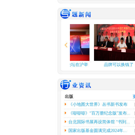
谍战舞台剧《夜行者》..
由北京反掌娱乐文
公司、北京保利演
公司、...
[详情]
2024年度北京工艺...
中新网北京3月3日
应妮)从“冰墩墩”到“兔
情]
文化和旅游部：开展“..
金融论坛在沪举
2014文化金融论坛在沪举
品牌可以换钱了
人民网北京2月26
行
行
者杨虞波罗）为繁
乡...
[详情]
江西省将建设景德镇陶..
出版
本报南昌2月26日
《小地图大世界》丛书新书发布
朱磊）记者从江西
镇...
[详情]
会...
《嘭嘭嘭》“百万册纪念版”发布...
台北国际书展再设简体馆 “书到...
国家出版基金圆满完成2024年...