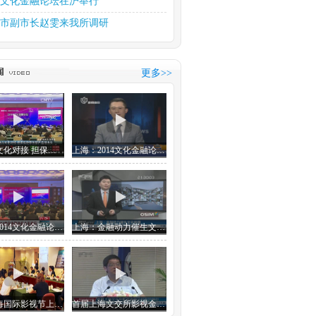
15文化金融论坛在沪举行
市副市长赵雯来我所调研
部部长雒树刚视察本所
文化产权交易所中习文化金...
更多>>
斋第十六届元宵笔会如期举行
思金融 金融想文化
推动文化产业大繁荣大发展
金融与文化对接 担保保险等创新产品潜力大
上海：2014文化金融论坛今天举行
上海：2014文化金融论坛今天举行
上海：金融动力催生文化能量
首届上海国际影视节上海文交所影视金融论坛
首届上海文交所影视金融论坛在沪举行