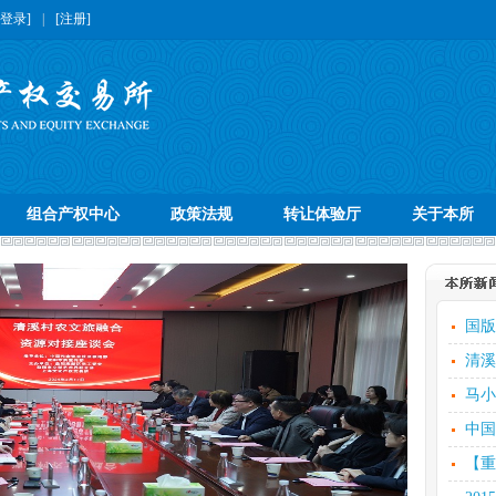
[登录]
|
[注册]
组合产权中心
政策法规
转让体验厅
关于本所
国版
清溪
马小
中国
【重