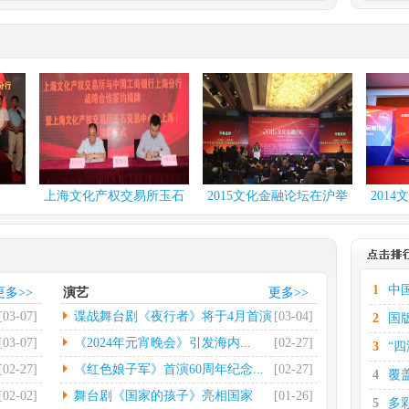
.
多彩贵州·第十六届中...
化有限
中新网伦敦2月29日电(彭
出有限
欣怡)当地时间2月27...
[详
情]
台北国际书展再设简体...
电(记者
中新社台北2月26日电第
...
[详
32届台北国际书展25日...
[详情]
.
社科院发布2023网...
上海文化产权交易所玉石
2015文化金融论坛在沪举
2014文化
日电（记
中新网北京2月26日电(记者
交易中...
行
荣发展
高凯)2月26日，中国...
[详
情]
.
第七届中国文联知名老...
1
中
更多>>
演艺
更多>>
电（记者
光明日报北京2月22日电
[03-07]
谍战舞台剧《夜行者》将于4月首演
[03-04]
2
国
省景德
（记者郭超）第七届中国
文联...
[详情]
[03-07]
《2024年元宵晚会》引发海内...
[02-27]
3
“
[02-27]
《红色娘子军》首演60周年纪念...
[02-27]
4
覆
[02-02]
舞台剧《国家的孩子》亮相国家
[01-26]
5
多