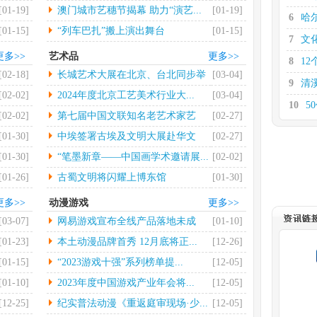
大...
[01-19]
澳门城市艺穗节揭幕 助力“演艺...
[01-19]
6
哈
[01-15]
“列车巴扎”搬上演出舞台
[01-15]
7
文
更多>>
艺术品
更多>>
8
12
[02-18]
长城艺术大展在北京、台北同步举
[03-04]
9
清
行
[02-02]
2024年度北京工艺美术行业大...
[03-04]
10
5
[02-02]
第七届中国文联知名老艺术家艺
[02-27]
11
券
术...
[01-30]
中埃签署古埃及文明大展赴华文
[02-27]
12
支
物...
[01-30]
“笔墨新章——中国画学术邀请展...
[02-02]
[01-26]
古蜀文明将闪耀上博东馆
[01-30]
更多>>
动漫游戏
更多>>
[03-07]
网易游戏宣布全线产品落地未成
[01-10]
年...
[01-23]
本土动漫品牌首秀 12月底将正...
[12-26]
[01-15]
“2023游戏十强”系列榜单提...
[12-05]
[01-10]
2023年度中国游戏产业年会将...
[12-05]
[12-25]
纪实普法动漫《重返庭审现场·少...
[12-05]