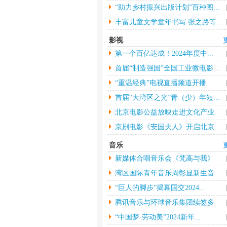
“助力乡村振兴出版计划”百种图...
丰富儿童文学童年书写 张之路等...
影视
第一个百亿达成！2024年度中...
首届“制造强国”全国工业微电影...
“重温经典”电视直播频道开播
首届“大湾区之光”青（少）年短...
北京电影公益放映走进文化产业
园...
京剧电影《安国夫人》开启北京
长...
音乐
新媒体合唱音乐会《梵高与我》
中...
湾区国际青年音乐周彰显新生音
乐...
“巨人的脚步”揭幕国交2024...
腾讯音乐与环球音乐集团续签多
年...
“中国梦·劳动美”2024新年...