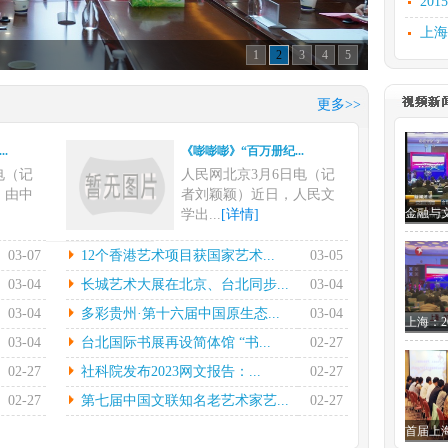
20
上海
1
2
3
4
5
文化
上海
更多>>
汲古
.
《嘭嘭嘭》“百万册纪...
文化
电（记
人民网北京3月6日电（记
研讨
，由中
者刘颖颖）近日，人民文
学出...
[详情]
.
12个香港艺术项目获...
03-07
12个香港艺术项目获国家艺术...
03-05
电在指
本报香港3月4日电（记者
03-04
长城艺术大展在北京、台北同步...
03-04
的率领
陈然）国家艺术基金管理
03-04
多彩贵州·第十六届中国原生态...
03-04
中心...
[详情]
03-04
台北国际书展再设简体馆 “书...
02-27
.
长城艺术大展在北京、...
02-27
社科院发布2023网文报告：...
02-27
7日电
中新社北京2月28日电(徐雪
晔）2
莹)黄埔情——两岸“和...
02-27
第七届中国文联知名老艺术家艺...
02-27
[详情]