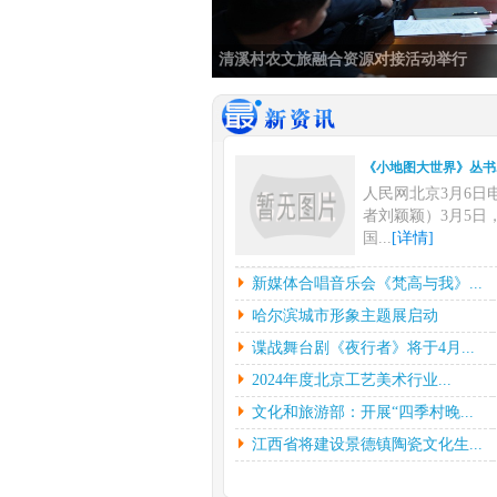
清溪村农文旅融合资源对接活动举行
《小地图大世界》丛书..
人民网北京3月6日
者刘颖颖）3月5日
国...
[详情]
新媒体合唱音乐会《梵..
新媒体合唱音乐会《梵高与我》...
中新网上海3月6日
哈尔滨城市形象主题展启动
挥彼得•迪克斯特拉
谍战舞台剧《夜行者》将于4月...
下...
[详情]
2024年度北京工艺美术行业...
哈尔滨城市形象主题展..
文化和旅游部：开展“四季村晚...
光明日报北京2月2
（记者鲁元珍、张斐
江西省将建设景德镇陶瓷文化生...
7...
[详情]