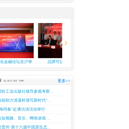
金融论坛在沪举
品牌可以换钱了
上海文化产权交易所玉石
行
交易中...
更多>>
国轻工业出版社领导参观考察...
版链助力清溪村谱写新时代“...
四海同春”赴澳访演活动举行
盖短视频、音乐、网络游戏 ...
彩贵州·第十六届中国原生态...