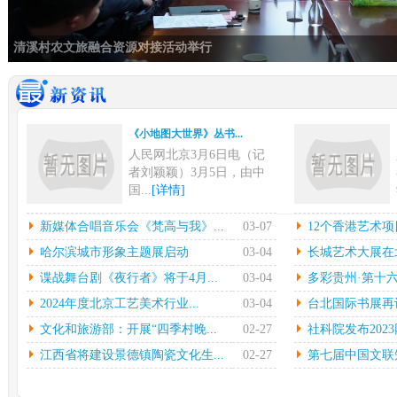
清溪村农文旅融合资源对接活动举行
《小地图大世界》丛书...
人民网北京3月6日电（记
者刘颖颖）3月5日，由中
国...
[详情]
新媒体合唱音乐会《梵...
12
新媒体合唱音乐会《梵高与我》...
03-07
12个香港艺术项
中新网上海3月6日电在指
本
哈尔滨城市形象主题展启动
03-04
长城艺术大展在北
挥彼得•迪克斯特拉的率领
陈
谍战舞台剧《夜行者》将于4月...
03-04
多彩贵州·第十六
下...
[详情]
中心
2024年度北京工艺美术行业...
03-04
台北国际书展再设简
哈尔滨城市形象主题展...
长城
文化和旅游部：开展“四季村晚...
02-27
社科院发布2023
光明日报北京2月27日电
中
（记者鲁元珍、张斐晔）2
莹
江西省将建设景德镇陶瓷文化生...
02-27
第七届中国文联知
7...
[详情]
[详