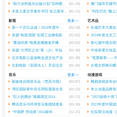
大...
“助力乡村振兴出版计划”百种图...
[01-19]
澳门城市艺穗节揭
丰富儿童文学童年书写 张之路等...
[01-15]
“列车巴扎”搬
影视
更多>>
艺术品
第一个百亿达成！2024年度中...
[02-18]
长城艺术大展在
行
首届“制造强国”全国工业微电影...
[02-02]
2024年度北京工
“重温经典”电视直播频道开播
[02-02]
第七届中国文联
术...
首届“大湾区之光”青（少）年短...
[01-30]
中埃签署古埃及
物...
北京电影公益放映走进文化产业
[01-30]
“笔墨新章——中
园...
京剧电影《安国夫人》开启北京
[01-26]
古蜀文明将闪耀
长...
音乐
更多>>
动漫游戏
新媒体合唱音乐会《梵高与我》
[03-07]
网易游戏宣布全
中...
年...
湾区国际青年音乐周彰显新生音
[01-23]
本土动漫品牌首秀 
乐...
“巨人的脚步”揭幕国交2024...
[01-15]
“2023游戏十强”
腾讯音乐与环球音乐集团续签多
[01-10]
2023年度中国游
年...
“中国梦·劳动美”2024新年...
[12-25]
纪实普法动漫《重