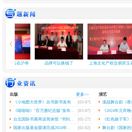
谍战舞台剧《夜行者》...
多彩
由北京反掌娱乐文化有限
中
公司、北京保利演出有限
欣怡
公司、...
[详情]
情]
2024年度北京工艺...
台北
中新网北京3月3日电(记者
中
应妮)从“冰墩墩”到“兔...
[详
32
情]
[详
文化和旅游部：开展“...
社科
融论坛在沪举
品牌可以换钱了
上海文化产权交易所玉石
人民网北京2月26日电（记
中
交易中...
者杨虞波罗）为繁荣发展
高凯
乡...
[详情]
情]
江西省将建设景德镇陶...
第七
出版
更多>>
演艺
本报南昌2月26日电（记者
光
《小地图大世界》丛书新书发布
[03-07]
谍战舞台剧《夜
朱磊）记者从江西省景德
（
镇...
[详情]
文联
会...
《嘭嘭嘭》“百万册纪念版”发布...
[03-07]
《2024年元宵晚
台北国际书展再设简体馆 “书到...
[02-27]
《红色娘子军》首
国家出版基金圆满完成2024年...
[02-02]
舞台剧《国家的