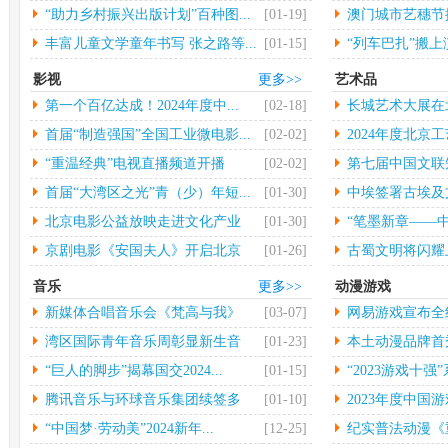
大...
“助力乡村振兴出版计划”百种图...
[01-19]
澳门城市艺穗节揭
丰富儿童文学童年书写 张之路等...
[01-15]
“列车巴扎”搬
影视
更多>>
艺术品
第一个百亿达成！2024年度中...
[02-18]
长城艺术大展在
行
首届“制造强国”全国工业微电影...
[02-02]
2024年度北京工
“重温经典”电视直播频道开播
[02-02]
第七届中国文联
术...
首届“大湾区之光”青（少）年短...
[01-30]
中埃签署古埃及
物...
北京电影公益放映走进文化产业
[01-30]
“笔墨新章——中
园...
京剧电影《安国夫人》开启北京
[01-26]
古蜀文明将闪耀
长...
音乐
更多>>
动漫游戏
新媒体合唱音乐会《梵高与我》
[03-07]
网易游戏宣布全
中...
年...
湾区国际青年音乐周彰显新生音
[01-23]
本土动漫品牌首秀 
乐...
“巨人的脚步”揭幕国交2024...
[01-15]
“2023游戏十强”
腾讯音乐与环球音乐集团续签多
[01-10]
2023年度中国游
年...
“中国梦·劳动美”2024新年...
[12-25]
纪实普法动漫《重