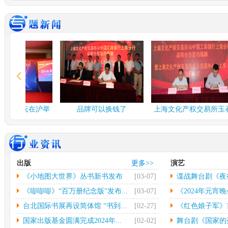
谍战舞台剧《夜行者》...
多彩
由北京反掌娱乐文化有限
中
公司、北京保利演出有限
欣怡
公司、...
[详情]
情]
2024年度北京工艺...
台北
中新网北京3月3日电(记者
中
应妮)从“冰墩墩”到“兔...
[详
32
情]
[详
文化和旅游部：开展“...
社科
融论坛在沪举
品牌可以换钱了
上海文化产权交易所玉石
人民网北京2月26日电（记
中
交易中...
者杨虞波罗）为繁荣发展
高凯
乡...
[详情]
情]
江西省将建设景德镇陶...
第七
出版
更多>>
演艺
本报南昌2月26日电（记者
光
《小地图大世界》丛书新书发布
[03-07]
谍战舞台剧《夜
朱磊）记者从江西省景德
（
镇...
[详情]
文联
会...
《嘭嘭嘭》“百万册纪念版”发布...
[03-07]
《2024年元宵晚
台北国际书展再设简体馆 “书到...
[02-27]
《红色娘子军》首
国家出版基金圆满完成2024年...
[02-02]
舞台剧《国家的