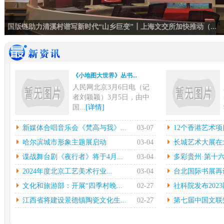
国版链助力清溪村谱写新时代“山乡巨变”┃上海文交所加快推动（...
《小地图大世界》丛书...
人民网北京3月6日电（记
者刘颖颖）3月5日，由中
国...
[详情]
新媒体合唱音乐会《梵...
12
新媒体合唱音乐会《梵高与我》...
03-07
12个香港艺术项
中新网上海3月6日电在指
本
哈尔滨城市形象主题展启动
03-04
长城艺术大展在北
挥彼得•迪克斯特拉的率领
陈
谍战舞台剧《夜行者》将于4月...
03-04
多彩贵州·第十六
下...
[详情]
中心
2024年度北京工艺美术行业...
03-04
台北国际书展再设简
哈尔滨城市形象主题展...
长城
文化和旅游部：开展“四季村晚...
02-27
社科院发布2023
光明日报北京2月27日电
中
（记者鲁元珍、张斐晔）2
莹
江西省将建设景德镇陶瓷文化生...
02-27
第七届中国文联知
7...
[详情]
[详