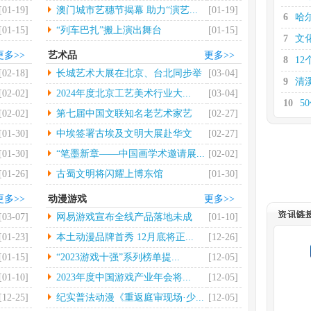
大...
[01-19]
澳门城市艺穗节揭幕 助力“演艺...
[01-19]
6
哈
[01-15]
“列车巴扎”搬上演出舞台
[01-15]
7
文
更多>>
艺术品
更多>>
8
12
[02-18]
长城艺术大展在北京、台北同步举
[03-04]
9
清
行
[02-02]
2024年度北京工艺美术行业大...
[03-04]
10
5
[02-02]
第七届中国文联知名老艺术家艺
[02-27]
11
券
术...
[01-30]
中埃签署古埃及文明大展赴华文
[02-27]
12
支
物...
[01-30]
“笔墨新章——中国画学术邀请展...
[02-02]
[01-26]
古蜀文明将闪耀上博东馆
[01-30]
更多>>
动漫游戏
更多>>
[03-07]
网易游戏宣布全线产品落地未成
[01-10]
年...
[01-23]
本土动漫品牌首秀 12月底将正...
[12-26]
[01-15]
“2023游戏十强”系列榜单提...
[12-05]
[01-10]
2023年度中国游戏产业年会将...
[12-05]
[12-25]
纪实普法动漫《重返庭审现场·少...
[12-05]