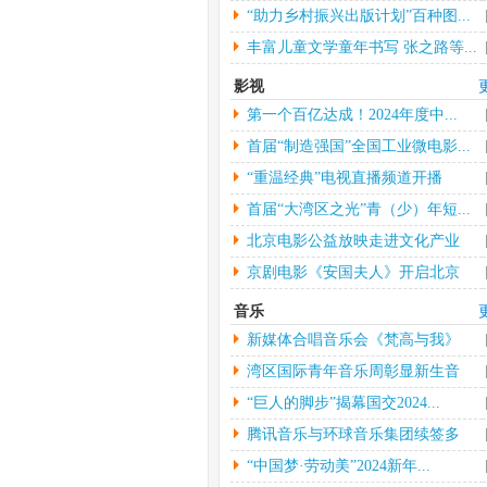
“助力乡村振兴出版计划”百种图...
丰富儿童文学童年书写 张之路等...
影视
第一个百亿达成！2024年度中...
首届“制造强国”全国工业微电影...
“重温经典”电视直播频道开播
首届“大湾区之光”青（少）年短...
北京电影公益放映走进文化产业
园...
京剧电影《安国夫人》开启北京
长...
音乐
新媒体合唱音乐会《梵高与我》
中...
湾区国际青年音乐周彰显新生音
乐...
“巨人的脚步”揭幕国交2024...
腾讯音乐与环球音乐集团续签多
年...
“中国梦·劳动美”2024新年...