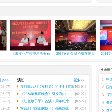
.
多彩贵州·第十六届中...
化有限
中新网伦敦2月29日电(彭
出有限
欣怡)当地时间2月27...
[详
情]
台北国际书展再设简体...
电(记者
中新社台北2月26日电第
...
[详
32届台北国际书展25日...
[详情]
.
社科院发布2023网...
上海文化产权交易所玉石
2015文化金融论坛在沪举
2014文化金
日电（记
中新网北京2月26日电(记者
交易中...
行
行
荣发展
高凯)2月26日，中国...
[详
情]
.
第七届中国文联知名老...
1
中
更多>>
演艺
更多>>
电（记者
光明日报北京2月22日电
[03-07]
谍战舞台剧《夜行者》将于4月首演
[03-04]
2
国
省景德
（记者郭超）第七届中国
文联...
[详情]
[03-07]
《2024年元宵晚会》引发海内...
[02-27]
3
“
[02-27]
《红色娘子军》首演60周年纪念...
[02-27]
4
覆
[02-02]
舞台剧《国家的孩子》亮相国家
[01-26]
5
多