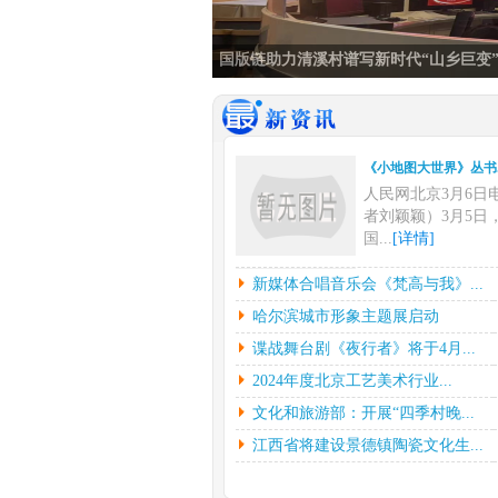
国版链助力清溪村谱写新时代“山乡巨变”
《小地图大世界》丛书..
人民网北京3月6日
者刘颖颖）3月5日
国...
[详情]
新媒体合唱音乐会《梵..
新媒体合唱音乐会《梵高与我》...
中新网上海3月6日
哈尔滨城市形象主题展启动
挥彼得•迪克斯特拉
谍战舞台剧《夜行者》将于4月...
下...
[详情]
2024年度北京工艺美术行业...
哈尔滨城市形象主题展..
文化和旅游部：开展“四季村晚...
光明日报北京2月2
（记者鲁元珍、张斐
江西省将建设景德镇陶瓷文化生...
7...
[详情]