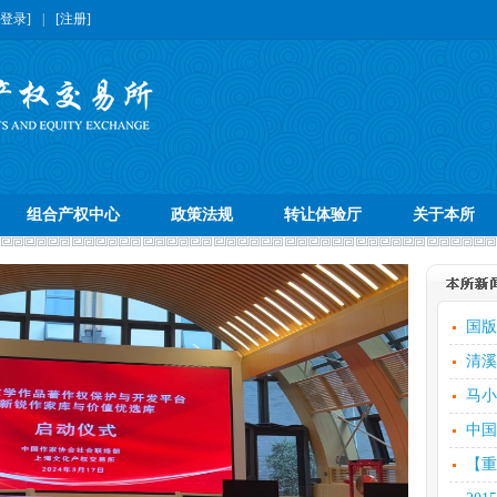
[登录]
|
[注册]
组合产权中心
政策法规
转让体验厅
关于本所
国版
清溪
马小
中国
【重