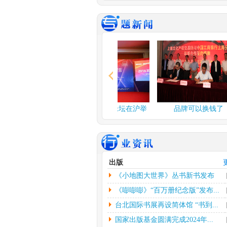
谍战舞台剧《夜行者》..
由北京反掌娱乐文
公司、北京保利演
公司、...
[详情]
2024年度北京工艺...
中新网北京3月3日
应妮)从“冰墩墩”到“兔
情]
文化和旅游部：开展“..
融论坛在沪举
2014文化金融论坛在沪举
品牌可以换钱了
人民网北京2月26
行
者杨虞波罗）为繁
乡...
[详情]
江西省将建设景德镇陶..
出版
本报南昌2月26日
《小地图大世界》丛书新书发布
朱磊）记者从江西
镇...
[详情]
会...
《嘭嘭嘭》“百万册纪念版”发布...
台北国际书展再设简体馆 “书到...
国家出版基金圆满完成2024年...