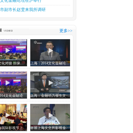
15文化金融论坛在沪举行
市副市长赵雯来我所调研
部部长雒树刚视察本所
文化产权交易所中习文化金...
更多>>
斋第十六届元宵笔会如期举行
思金融 金融想文化
推动文化产业大繁荣大发展
金融与文化对接 担保保险等创新产品潜力大
上海：2014文化金融论坛今天举行
上海：2014文化金融论坛今天举行
上海：金融动力催生文化能量
首届上海国际影视节上海文交所影视金融论坛
首届上海文交所影视金融论坛在沪举行