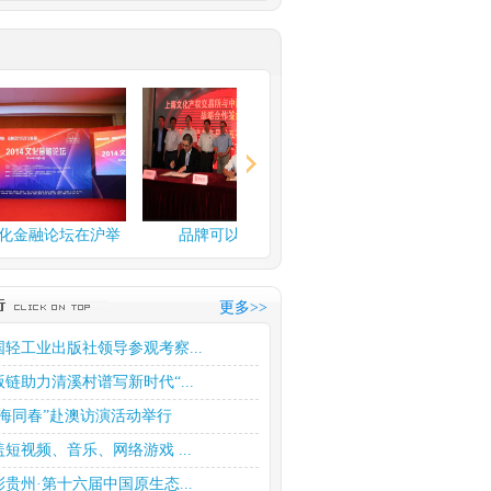
融论坛在沪举
品牌可以换钱了
上海文化产权交易所玉石
交易中...
更多>>
国轻工业出版社领导参观考察...
版链助力清溪村谱写新时代“...
四海同春”赴澳访演活动举行
盖短视频、音乐、网络游戏 ...
彩贵州·第十六届中国原生态...