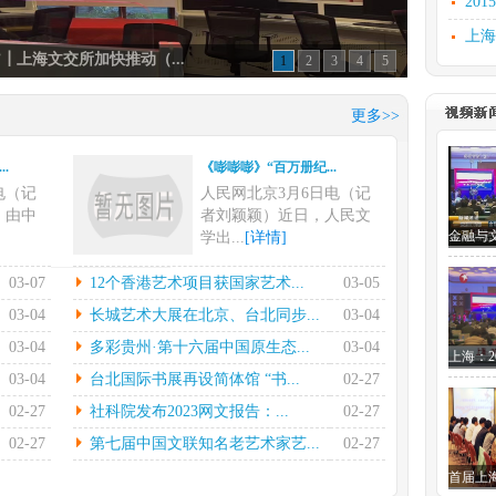
20
上海
┃上海文交所加快推动（...
1
2
3
4
5
文化
上海
更多>>
汲古
.
《嘭嘭嘭》“百万册纪...
文化
电（记
人民网北京3月6日电（记
研讨
，由中
者刘颖颖）近日，人民文
学出...
[详情]
.
12个香港艺术项目获...
03-07
12个香港艺术项目获国家艺术...
03-05
电在指
本报香港3月4日电（记者
03-04
长城艺术大展在北京、台北同步...
03-04
的率领
陈然）国家艺术基金管理
03-04
多彩贵州·第十六届中国原生态...
03-04
中心...
[详情]
03-04
台北国际书展再设简体馆 “书...
02-27
.
长城艺术大展在北京、...
02-27
社科院发布2023网文报告：...
02-27
7日电
中新社北京2月28日电(徐雪
晔）2
莹)黄埔情——两岸“和...
02-27
第七届中国文联知名老艺术家艺...
02-27
[详情]