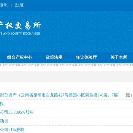
[登录]
|
[注册]
组合产权中心
政策法规
转让体验厅
关于本所
分资产（云南省昆明市白龙路427号博园小区商住楼1-6层、7层）
（图
权
35.7895%股权
项目
公司51%股权